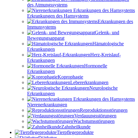
des Atmungssystems
Erkrankungen des Harnsystems
Erkrankungen des
Immunsystems
Gelenk- und
Bewegungsapparat
Hämatologische
Erkrankungen
Herz-Kreislauf-
Erkrankungen
Hormonelle
Erkrankungen
Koprophagie
Lebererkrankungen
Neurologische
Erkrankungen
Nierenerkrankungen
Reproduktionsstörungen
Verdauungsstörungen
Wachstumsstörungen
Zahnheilkunde
Tierpflegeprodukte
Diätfutter