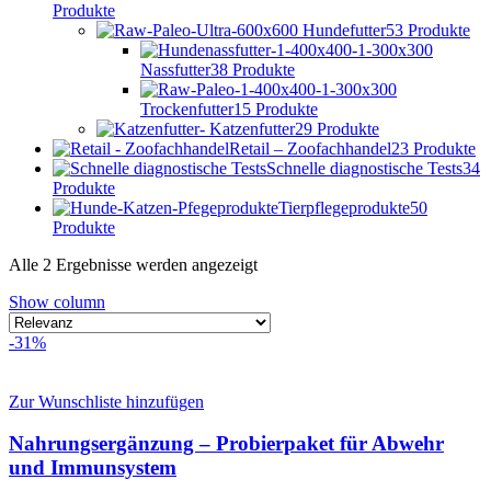
Produkte
Hundefutter
53 Produkte
Nassfutter
38 Produkte
Trockenfutter
15 Produkte
Katzenfutter
29 Produkte
Retail – Zoofachhandel
23 Produkte
Schnelle diagnostische Tests
34
Produkte
Tierpflegeprodukte
50
Produkte
Alle 2 Ergebnisse werden angezeigt
Show column
-31%
Zur Wunschliste hinzufügen
Nahrungsergänzung – Probierpaket für Abwehr
und Immunsystem