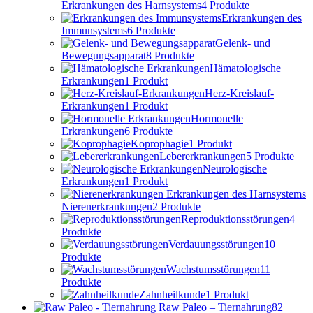
Erkrankungen des Harnsystems
4 Produkte
Erkrankungen des
Immunsystems
6 Produkte
Gelenk- und
Bewegungsapparat
8 Produkte
Hämatologische
Erkrankungen
1 Produkt
Herz-Kreislauf-
Erkrankungen
1 Produkt
Hormonelle
Erkrankungen
6 Produkte
Koprophagie
1 Produkt
Lebererkrankungen
5 Produkte
Neurologische
Erkrankungen
1 Produkt
Nierenerkrankungen
2 Produkte
Reproduktionsstörungen
4
Produkte
Verdauungsstörungen
10
Produkte
Wachstumsstörungen
11
Produkte
Zahnheilkunde
1 Produkt
Raw Paleo – Tiernahrung
82