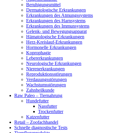
Beruhigungsmittel
Dermatologische Erkrankungen
Erkrankungen des Atmungssystems
Erkrankungen des Harnsystems
Erkrankungen des Immunsystems
Gelenk- und Bewegungsapparat
Hämatologische Erkrankungen
Herz-Kreislauf-Erkrankungen
Hormonelle Erkrankungen
Koprophagie
Lebererkrankungen
Neurologische Erkrankungen
Nierenerkrankungen
Reproduktionsstörungen
Verdauungsstörungen
Wachstumsstörungen
Zahnheilkunde
Raw Paleo – Tiernahrung
Hundefutter
Nassfutter
Trockenfutter
Katzenfutter
Retail – Zoofachhandel
Schnelle diagnostische Tests
Tierpflegeprodukte