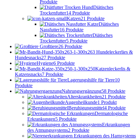
Produkte
Diätisches
Trockenfutter
14 Produkte
Katzen
21 Produkte
Diätisches
Nassfutter
16 Produkte
Diätisches
Trockenfutter
5 Produkte
Großtiere
26 Produkte
Hundeleckerlies &
Hundesnacks
27 Produkte
Hygiene
6 Produkte
Katzenleckerlis &
Katzensnacks
7 Produkte
Lagerungshilfe für Tiere
10
Produkte
Nahrungsergänzung
58 Produkte
Alterskrankheiten
21 Produkte
Augenheilkunde
1 Produkt
Beruhigungsmittel
4 Produkte
Dermatologische
Erkrankungen
5 Produkte
Erkrankungen
des Atmungssystems
2 Produkte