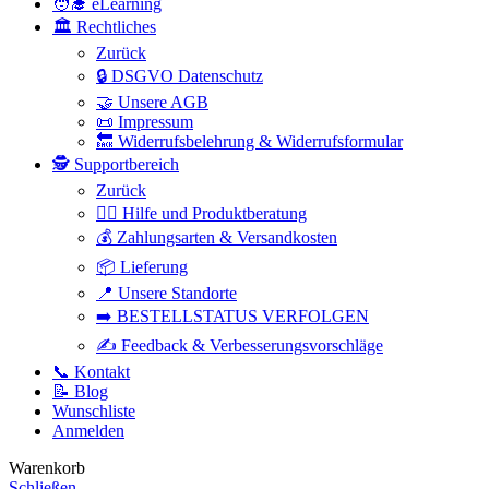
🧑‍🎓 eLearning
🏛️ Rechtliches
Zurück
🔒 DSGVO Datenschutz
🤝 Unsere AGB
📜 Impressum
🔙 Widerrufsbelehrung & Widerrufsformular
🕵 Supportbereich
Zurück
🙋‍♂️ Hilfe und Produktberatung
💰 Zahlungsarten & Versandkosten
📦 Lieferung
📍 Unsere Standorte
➡️ BESTELLSTATUS VERFOLGEN
✍️ Feedback & Verbesserungsvorschläge
📞 Kontakt
📝 Blog
Wunschliste
Anmelden
Warenkorb
Schließen