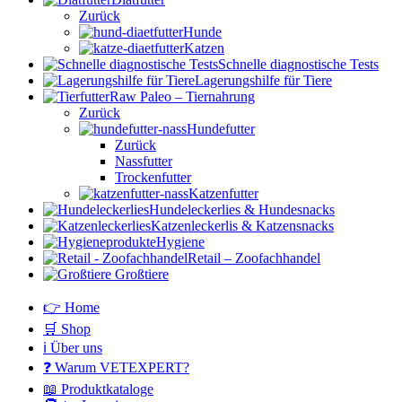
Zurück
Hunde
Katzen
Schnelle diagnostische Tests
Lagerungshilfe für Tiere
Raw Paleo – Tiernahrung
Zurück
Hundefutter
Zurück
Nassfutter
Trockenfutter
Katzenfutter
Hundeleckerlies & Hundesnacks
Katzenleckerlis & Katzensnacks
Hygiene
Retail – Zoofachhandel
Großtiere
👉 Home
🛒 Shop
ℹ️ Über uns
❓ Warum VETEXPERT?
📖 Produktkataloge