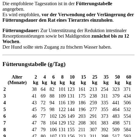
Die empfohlene Tagesration ist in der
Fütterungstabelle
angegeben.
Es wird empfohlen,
vor der Verwendung oder Verlängerung der
Fütterungsdauer den Rat eines Tierarztes einzuholen
.
Fütterungsdauer:
Zur Unterstützung der Reduktion intestinaler
Resorptionsstörungen sowie bei Maldigestion
zunächst bis zu 12
Wochen
.
Der Hund sollte stets Zugang zu frischem Wasser haben.
Fütterungstabelle (g/Tag)
Alter
2
4
6
8
10
15
25
35
50
60
(Monate)
kg
kg
kg
kg
kg
kg
kg
kg
kg
kg
2
38
64
82
101
123
161
213
254
323
371
3
41
69
88
109
131
175
238
311
379
434
4
43
72
94
116
139
186
259
335
441
506
5
45
75
98
122
144
196
277
355
464
532
6
46
77
102
126
149
203
291
373
483
554
7
47
78
104
129
152
208
301
383
498
571
8
47
79
106
131
155
211
307
392
509
584
9
47
80
107
133
156
213
311
398
517
593