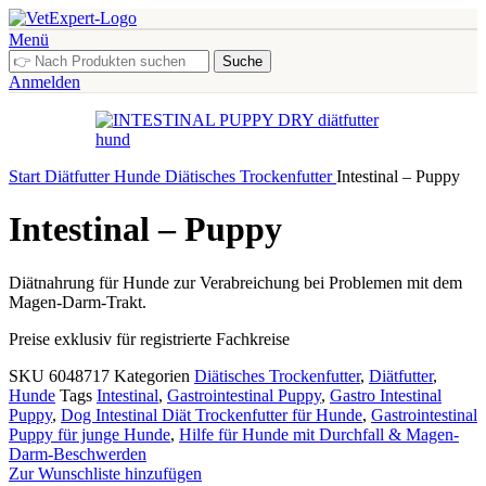
Menü
Suche
Anmelden
Start
Diätfutter
Hunde
Diätisches Trockenfutter
Intestinal – Puppy
Intestinal – Puppy
Diätnahrung für Hunde zur Verabreichung bei Problemen mit dem
Magen-Darm-Trakt.
Preise exklusiv für registrierte Fachkreise
SKU
6048717
Kategorien
Diätisches Trockenfutter
,
Diätfutter
,
Hunde
Tags
Intestinal
,
Gastrointestinal Puppy
,
Gastro Intestinal
Puppy
,
Dog Intestinal Diät Trockenfutter für Hunde
,
Gastrointestinal
Puppy für junge Hunde
,
Hilfe für Hunde mit Durchfall & Magen-
Darm-Beschwerden
Zur Wunschliste hinzufügen