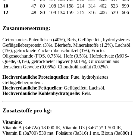
10
47
80
108
134
158
214
314
402
523
599
12
48
80
109
134
159
215
316
406
529
606
Zusammensetzung:
Getrocknetes Putenfleisch (40%), Reis, Geflügelfett, hydrolysiertes
Geflügelleberprotein (3%), Bierhefe, Mineralstoffe (1,2%), Lachsöl
(1%), getrocknete Zuckerrübenschnitzel (1%), Fructo-
Oligosaccharide (FOS, 0,75%), Hefe (0,5%), Hefederivate (MOS-
Quelle, 0,1%), getrockneter Ingwer (0,01%), Glucosamin aus
tierischem Gewebe (0,05%), Chondroitinsulfat (0,02%).
Hochverdauliche Proteinquellen:
Pute, hydrolysiertes
Geflügelleberprotein.
Hochverdauliche Fettquellen:
Geflügelfett, Lachsöl.
Hochverdauliche Kohlenhydratquelle:
Reis.
Zusatzstoffe pro kg:
Vitamine:
Vitamin A (3a672a) 18.000 IE, Vitamin D3 (3a671)* 1.500 IE,
Vitamin E (3a700) 530 mg, Folsäure (3a316) 1 mg, Biotin (3a880) 1