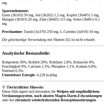
mg.
Spurenelemente:
Eisen (3b103) 50 mg, Jod (3b202) 1,5 mg, Kupfer (3b405) 5 mg,
Mangan (3b503) 20 mg, Zink (3b605) 115 mg, Selen (3b801) 0,1
mg.
Provitamine:
Taurin (3a370) 250 mg, L-Carnitin (3a910) 50 mg.
Die gleichzeitige Verwendung mit Vitamin D2 ist nicht erlaubt.
Analytische Bestandteile:
Rohprotein 30%, Rohfett 20%, Rohfaser 2,8%, Rohasche 8%,
Feuchtigkeit 9%, Calcium 1,5%, Phosphor 1,1%, Kalium 0,8%,
Natrium 0,3%.
Umsetzbare Energie:
4.228 kcal/kg
💡
Tierärztlicher Hinweis:
Diese Diät eignet sich besonders für
Welpen mit empfindlichem
Verdauungssystem
,
nach akuten Magen-Darm-Erkrankungen
oder bei
chronisch wiederkehrenden Resorptionsstörungen
.