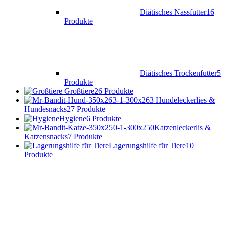
Diätisches Nassfutter
16
Produkte
Diätisches Trockenfutter
5
Produkte
Großtiere
26 Produkte
Hundeleckerlies &
Hundesnacks
27 Produkte
Hygiene
6 Produkte
Katzenleckerlis &
Katzensnacks
7 Produkte
Lagerungshilfe für Tiere
10
Produkte