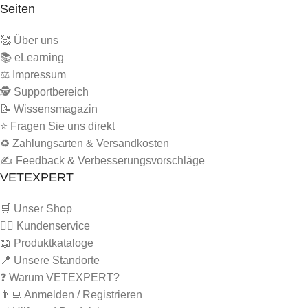
Seiten
🥰 Über uns
📚 eLearning
⚖️ Impressum
🕵 Supportbereich
📝 Wissensmagazin
⭐ Fragen Sie uns direkt
♻️ Zahlungsarten & Versandkosten
✍️ Feedback & Verbesserungsvorschläge
VETEXPERT
🛒 Unser Shop
🙋‍♂️ Kundenservice
📖 Produktkataloge
📍 Unsere Standorte
❓ Warum VETEXPERT?
👨‍💻 Anmelden / Registrieren