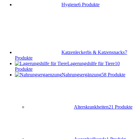
Hygiene
6 Produkte
Katzenleckerlis & Katzensnacks
7
Produkte
Lagerungshilfe für Tiere
10
Produkte
Nahrungsergänzung
58 Produkte
Alterskrankheiten
21 Produkte