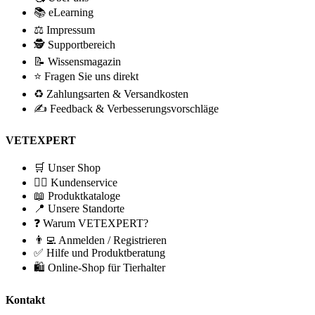
📚 eLearning
⚖️ Impressum
🕵 Supportbereich
📝 Wissensmagazin
⭐ Fragen Sie uns direkt
♻️ Zahlungsarten & Versandkosten
✍️ Feedback & Verbesserungsvorschläge
VETEXPERT
🛒 Unser Shop
🙋‍♂️ Kundenservice
📖 Produktkataloge
📍 Unsere Standorte
❓ Warum VETEXPERT?
👨‍💻 Anmelden / Registrieren
✅ Hilfe und Produktberatung
🛍️ Online-Shop für Tierhalter
Kontakt