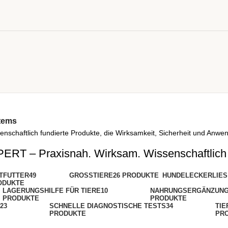
tems
schaftlich fundierte Produkte, die Wirksamkeit, Sicherheit und Anwen
RT – Praxisnah. Wirksam. Wissenschaftlich f
TFUTTER
49
GROSSTIERE
26 PRODUKTE
HUNDELECKERLIES
ODUKTE
LAGERUNGSHILFE FÜR TIERE
10
NAHRUNGSERGÄNZUN
PRODUKTE
PRODUKTE
23
SCHNELLE DIAGNOSTISCHE TESTS
34
TI
PRODUKTE
PR