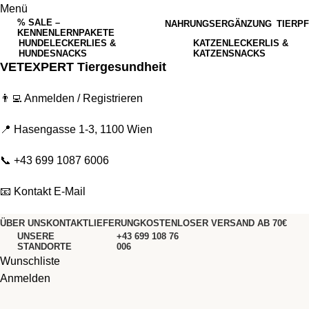
Menü
% SALE –
NAHRUNGSERGÄNZUNG
TIERP
KENNENLERNPAKETE
HUNDELECKERLIES &
KATZENLECKERLIS &
HUNDESNACKS
KATZENSNACKS
VETEXPERT Tiergesundheit
👨‍💻
Anmelden / Registrieren
📍 Hasengasse 1-3, 1100 Wien
📞
+43 699 1087 6006
📧
Kontakt E-Mail
ÜBER UNS
KONTAKT
LIEFERUNG
KOSTENLOSER VERSAND AB 70€
UNSERE
+43 699 108 76
STANDORTE
006
Wunschliste
Anmelden