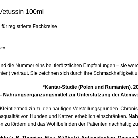
Vetussin 100ml
 für registrierte Fachkreise
ten
d die Nummer eins bei tierärztlichen Empfehlungen – sie werd
en) vertraut. Sie zeichnen sich durch ihre Schmackhaftigkeit
*Kantar-Studie (Polen und Rumänien), 2
 Nahrungsergänzungsmittel zur Unterstützung der Atemw
eintiermedizin zu den häufigen Vorstellungsgründen. Chronisc
squalität von Hunden und Katzen erheblich einschränken.
Nah
on zu fördern und das Wohlbefinden der Patienten nachhaltig zu
akte (z. B. Thymian, Efeu, Süßholz), Antioxidantien, Omega-