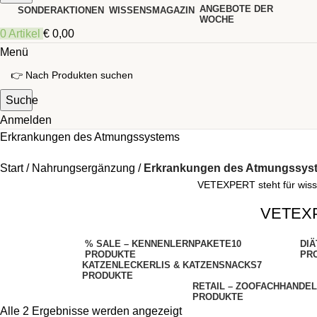
ANGEBOTE DER
SONDERAKTIONEN
WISSENSMAGAZIN
WOCHE
0
Artikel
€
0,00
Menü
Suche
Anmelden
Erkrankungen des Atmungssystems
Start
Nahrungsergänzung
Erkrankungen des Atmungssys
VETEXPERT steht für wissen
VETEXPE
% SALE – KENNENLERNPAKETE
10
DIÄ
PRODUKTE
PR
KATZENLECKERLIS & KATZENSNACKS
7
PRODUKTE
RETAIL – ZOOFACHHANDEL
PRODUKTE
Alle 2 Ergebnisse werden angezeigt