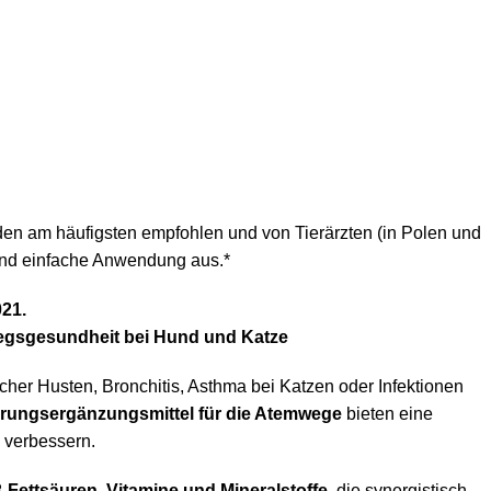
en am häufigsten empfohlen und von Tierärzten (in Polen und
 und einfache Anwendung aus.*
021.
egsgesundheit bei Hund und Katze
her Husten, Bronchitis, Asthma bei Katzen oder Infektionen
rungsergänzungsmittel für die Atemwege
bieten eine
 verbessern.
3-Fettsäuren, Vitamine und Mineralstoffe
, die synergistisch