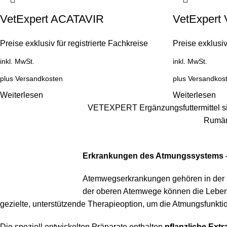
VetExpert ACATAVIR
VetExpert 
Preise exklusiv für registrierte Fachkreise
Preise exklusiv
inkl. MwSt.
inkl. MwSt.
plus
Versandkosten
plus
Versandkos
Weiterlesen
Weiterlesen
VETEXPERT Ergänzungsfuttermittel sin
Rumäni
Erkrankungen des Atmungssystems –
Atemwegserkrankungen gehören in der Kl
der oberen Atemwege können die Leben
gezielte, unterstützende Therapieoption, um die Atmungsfunkti
Die speziell entwickelten Präparate enthalten
pflanzliche Extr