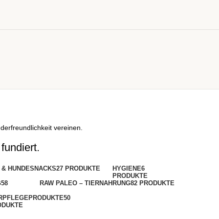
derfreundlichkeit vereinen.
undiert.
 & HUNDESNACKS
27 PRODUKTE
HYGIENE
6
PRODUKTE
G
58
RAW PALEO – TIERNAHRUNG
82 PRODUKTE
ERPFLEGEPRODUKTE
50
ODUKTE