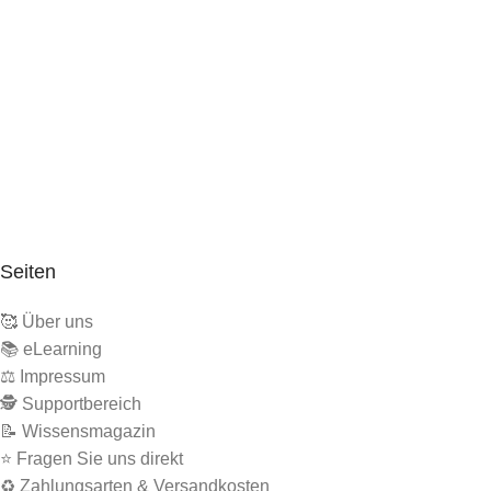
Seiten
🥰 Über uns
📚 eLearning
⚖️ Impressum
🕵 Supportbereich
📝 Wissensmagazin
⭐ Fragen Sie uns direkt
♻️ Zahlungsarten & Versandkosten