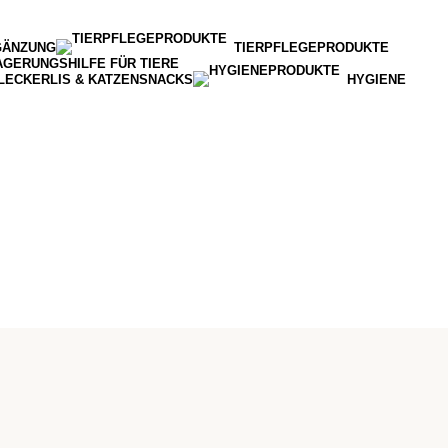
GÄNZUNG
TIERPFLEGEPRODUKTE
AGERUNGSHILFE FÜR TIERE
LECKERLIS & KATZENSNACKS
HYGIENE