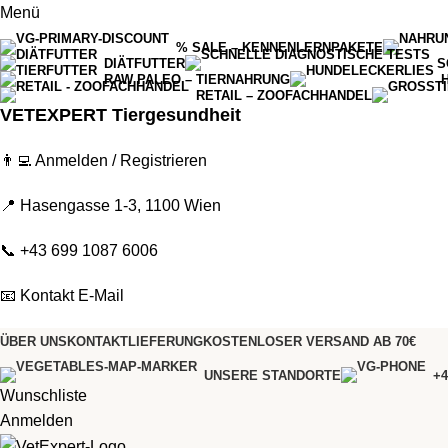
Menü
% SALE – KENNENLERNPAKETE
DIÄTFUTTER
S
RAW PALEO – TIERNAHRUNG
RETAIL – ZOOFACHHANDEL
VETEXPERT Tiergesundheit
👨‍💻
Anmelden / Registrieren
📍 Hasengasse 1-3, 1100 Wien
📞
+43 699 1087 6006
📧
Kontakt E-Mail
ÜBER UNS
KONTAKT
LIEFERUNG
KOSTENLOSER VERSAND AB 70€
UNSERE STANDORTE
+4
Wunschliste
Anmelden