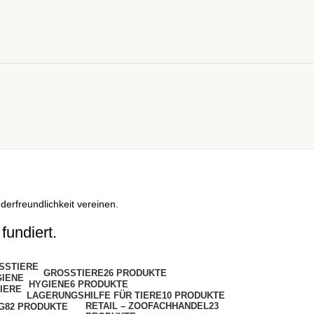
derfreundlichkeit vereinen.
undiert.
GROSSTIERE
26 PRODUKTE
HYGIENE
6 PRODUKTE
LAGERUNGSHILFE FÜR TIERE
10 PRODUKTE
RETAIL – ZOOFACHHANDEL
23
G
82 PRODUKTE