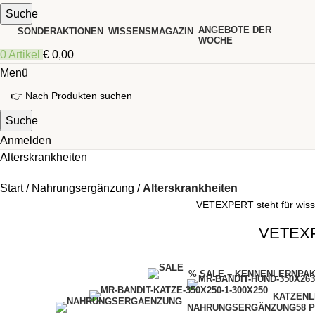
Suche
ANGEBOTE DER
SONDERAKTIONEN
WISSENSMAGAZIN
WOCHE
0
Artikel
€
0,00
Menü
Suche
Anmelden
Alterskrankheiten
Start
Nahrungsergänzung
Alterskrankheiten
VETEXPERT steht für wissen
VETEXPE
% SALE – KENNENLERNPA
KATZENL
NAHRUNGSERGÄNZUNG
58 