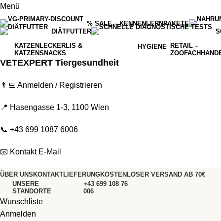
Menü
% SALE – KENNENLERNPAKETE
DIÄTFUTTER
S
KATZENLECKERLIS &
RETAIL –
HYGIENE
KATZENSNACKS
ZOOFACHHAND
VETEXPERT Tiergesundheit
👨‍💻
Anmelden / Registrieren
📍 Hasengasse 1-3, 1100 Wien
📞
+43 699 1087 6006
📧
Kontakt E-Mail
ÜBER UNS
KONTAKT
LIEFERUNG
KOSTENLOSER VERSAND AB 70€
UNSERE
+43 699 108 76
STANDORTE
006
Wunschliste
Anmelden