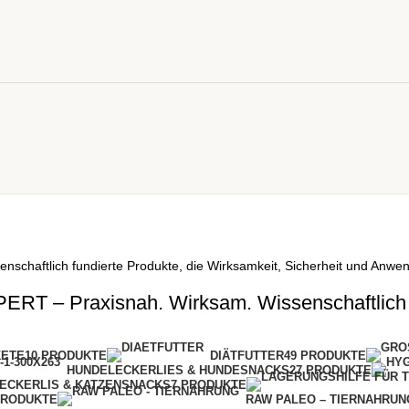
schaftlich fundierte Produkte, die Wirksamkeit, Sicherheit und Anwen
RT – Praxisnah. Wirksam. Wissenschaftlich f
KETE
10 PRODUKTE
DIÄTFUTTER
49 PRODUKTE
HUNDELECKERLIES & HUNDESNACKS
27 PRODUKTE
ECKERLIS & KATZENSNACKS
7 PRODUKTE
PRODUKTE
RAW PALEO – TIERNAHRUN