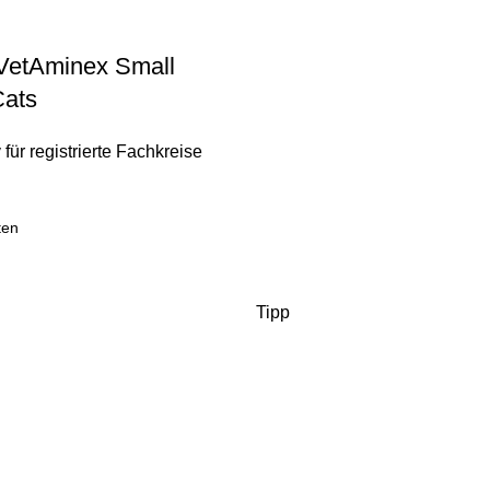
VetAminex Small
Cats
 für registrierte Fachkreise
ten
Tipp