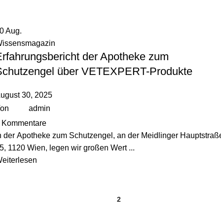
30
Aug.
issensmagazin
Erfahrungsbericht der Apotheke zum
Schutzengel über VETEXPERT-Produkte
ugust 30, 2025
on
admin
Kommentare
n der Apotheke zum Schutzengel, an der Meidlinger Hauptstraß
5, 1120 Wien, legen wir großen Wert ...
eiterlesen
1
2