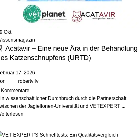
09
Okt.
issensmagazin
 Acatavir – Eine neue Ära in der Behandlung
des Katzenschnupfens (URTD)
ebruar 17, 2026
on
robertvilv
Kommentare
in wissenschaftlicher Durchbruch durch die Partnerschaft
wischen der Jagiellonen-Universität und VETEXPERT ...
eiterlesen