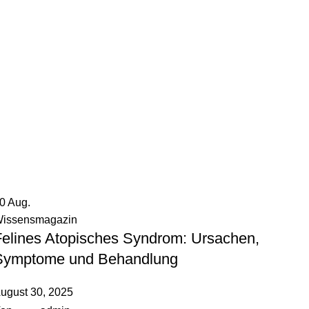
30
Aug.
issensmagazin
Felines Atopisches Syndrom: Ursachen,
Symptome und Behandlung
ugust 30, 2025