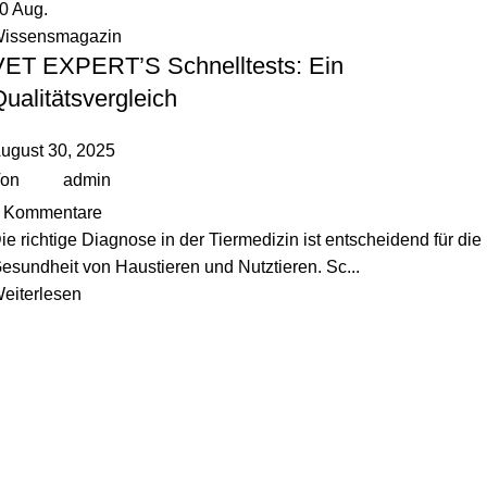
30
Aug.
issensmagazin
VET EXPERT’S Schnelltests: Ein
ualitätsvergleich
ugust 30, 2025
on
admin
Kommentare
ie richtige Diagnose in der Tiermedizin ist entscheidend für die
esundheit von Haustieren und Nutztieren. Sc...
eiterlesen