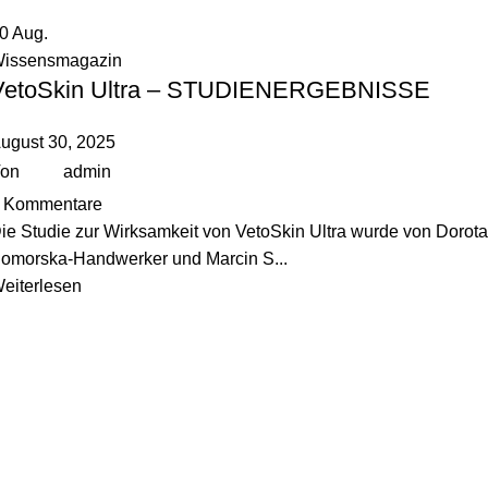
30
Aug.
issensmagazin
VetoSkin Ultra – STUDIENERGEBNISSE
ugust 30, 2025
on
admin
Kommentare
ie Studie zur Wirksamkeit von VetoSkin Ultra wurde von Dorota
omorska-Handwerker und Marcin S...
eiterlesen