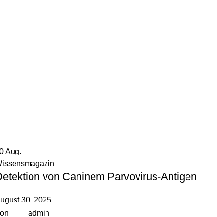
30
Aug.
issensmagazin
Detektion von Caninem Parvovirus-Antigen
ugust 30, 2025
on
admin