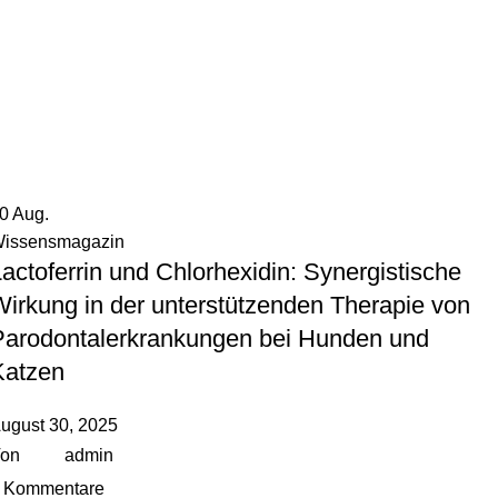
30
Aug.
issensmagazin
actoferrin und Chlorhexidin: Synergistische
Wirkung in der unterstützenden Therapie von
Parodontalerkrankungen bei Hunden und
Katzen
ugust 30, 2025
on
admin
Kommentare