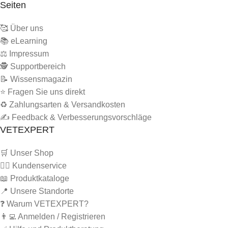
Seiten
🥰 Über uns
📚 eLearning
⚖️ Impressum
🕵 Supportbereich
📝 Wissensmagazin
⭐ Fragen Sie uns direkt
♻️ Zahlungsarten & Versandkosten
✍️ Feedback & Verbesserungsvorschläge
VETEXPERT
🛒 Unser Shop
🙋‍♂️ Kundenservice
📖 Produktkataloge
📍 Unsere Standorte
❓ Warum VETEXPERT?
👨‍💻 Anmelden / Registrieren