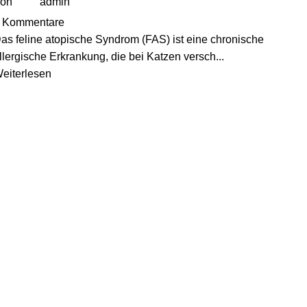
on
admin
Kommentare
as feline atopische Syndrom (FAS) ist eine chronische
llergische Erkrankung, die bei Katzen versch...
eiterlesen