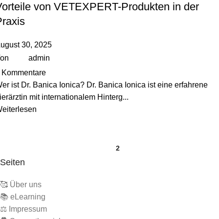
Vorteile von VETEXPERT-Produkten in der
Praxis
ugust 30, 2025
on
admin
Kommentare
er ist Dr. Banica Ionica? Dr. Banica Ionica ist eine erfahrene
ierärztin mit internationalem Hinterg...
eiterlesen
1
2
Seiten
🥰 Über uns
📚 eLearning
⚖️ Impressum