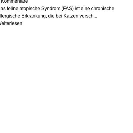
Kommentare
as feline atopische Syndrom (FAS) ist eine chronische
llergische Erkrankung, die bei Katzen versch...
eiterlesen