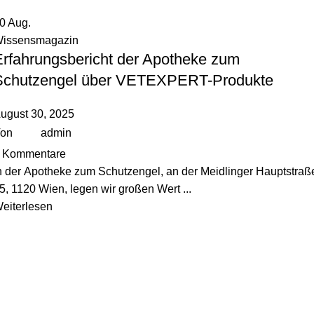
30
Aug.
issensmagazin
Erfahrungsbericht der Apotheke zum
Schutzengel über VETEXPERT-Produkte
ugust 30, 2025
on
admin
Kommentare
n der Apotheke zum Schutzengel, an der Meidlinger Hauptstraß
5, 1120 Wien, legen wir großen Wert ...
eiterlesen