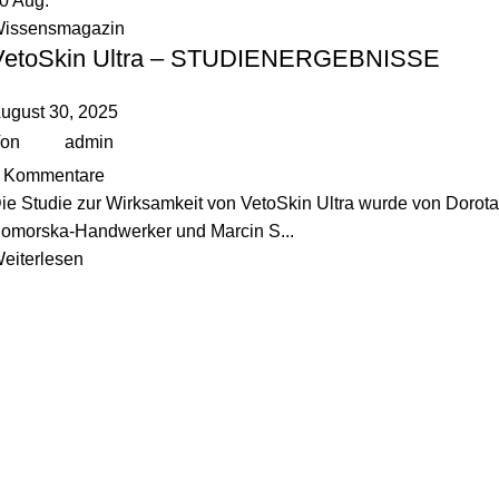
30
Aug.
issensmagazin
VetoSkin Ultra – STUDIENERGEBNISSE
ugust 30, 2025
on
admin
Kommentare
ie Studie zur Wirksamkeit von VetoSkin Ultra wurde von Dorota
omorska-Handwerker und Marcin S...
eiterlesen