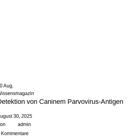
30
Aug.
issensmagazin
Detektion von Caninem Parvovirus-Antigen
ugust 30, 2025
on
admin
Kommentare