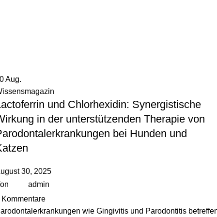
30
Aug.
issensmagazin
actoferrin und Chlorhexidin: Synergistische
Wirkung in der unterstützenden Therapie von
Parodontalerkrankungen bei Hunden und
Katzen
ugust 30, 2025
on
admin
Kommentare
arodontalerkrankungen wie Gingivitis und Parodontitis betreffe