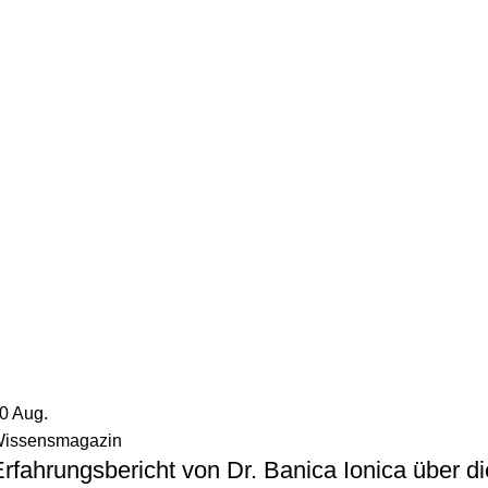
30
Aug.
issensmagazin
rfahrungsbericht von Dr. Banica Ionica über di