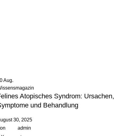
30
Aug.
issensmagazin
Felines Atopisches Syndrom: Ursachen,
Symptome und Behandlung
ugust 30, 2025
on
admin