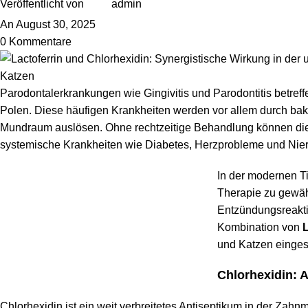
Veröffentlicht von
admin
An August 30, 2025
0
Kommentare
Parodontalerkrankungen wie Gingivitis und Parodontitis betref
Polen. Diese häufigen Krankheiten werden vor allem durch ba
Mundraum auslösen. Ohne rechtzeitige Behandlung können die
systemische Krankheiten wie Diabetes, Herzprobleme und Nier
In der modernen T
Therapie zu gewähr
Entzündungsreakti
Kombination von
L
und Katzen eingese
Chlorhexidin: 
Chlorhexidin ist ein weit verbreitetes Antiseptikum in der Zah