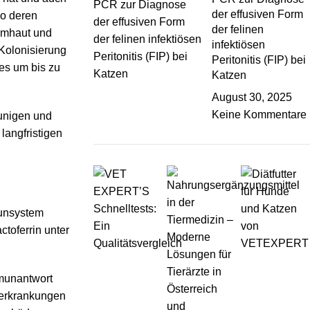
der effusiven Form
so deren
der felinen
eimhaut und
infektiösen
 Kolonisierung
Peritonitis (FIP) bei
es um bis zu
Katzen
August 30, 2025
Keine Kommentare
unigen und
 langfristigen
munsystem
toferrin unter
mmunantwort
lerkrankungen