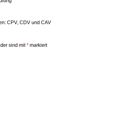
dlung
nden: CPV, CDV und CAV
lder sind mit
*
markiert