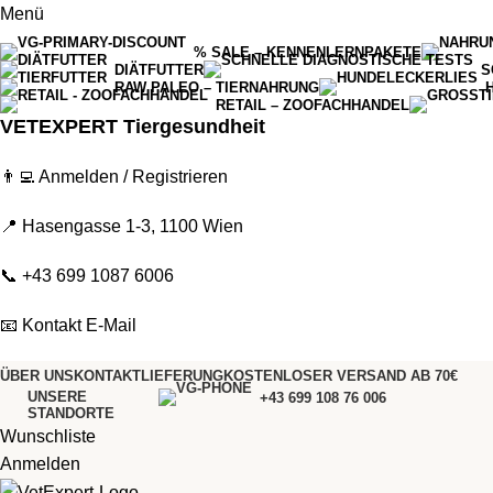
Menü
% SALE – KENNENLERNPAKETE
DIÄTFUTTER
S
RAW PALEO – TIERNAHRUNG
RETAIL – ZOOFACHHANDEL
VETEXPERT Tiergesundheit
👨‍💻
Anmelden / Registrieren
📍 Hasengasse 1-3, 1100 Wien
📞
+43 699 1087 6006
📧
Kontakt E-Mail
ÜBER UNS
KONTAKT
LIEFERUNG
KOSTENLOSER VERSAND AB 70€
UNSERE
+43 699 108 76 006
STANDORTE
Wunschliste
Anmelden