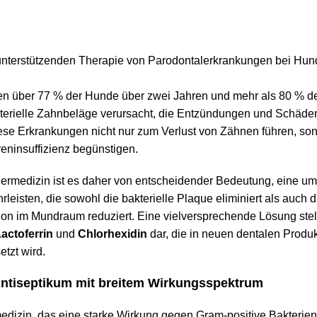
fen über 77 % der Hunde über zwei Jahren und mehr als 80 % de
kterielle Zahnbeläge verursacht, die Entzündungen und Schäde
se Erkrankungen nicht nur zum Verlust von Zähnen führen, so
eninsuffizienz begünstigen.
iermedizin ist es daher von entscheidender Bedeutung, eine u
leisten, die sowohl die bakterielle Plaque eliminiert als auch d
on im Mundraum reduziert. Eine vielversprechende Lösung stell
actoferrin
und
Chlorhexidin
dar, die in neuen dentalen Produ
tzt wird.
Antiseptikum mit breitem Wirkungsspektrum
nmedizin, das eine starke Wirkung gegen Gram-positive Bakterie