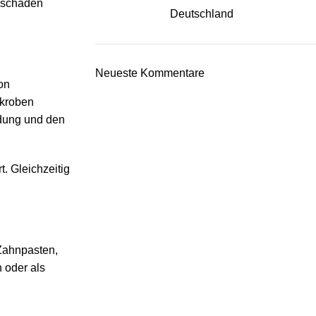
beschäden
Neueste Kommentare
on
ikroben
ndung und den
. Gleichzeitig
 Zahnpasten,
 oder als