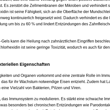
kt. Es zerstört die Zellmembranen der Mikroben und verhindert 
idin ist seine Fähigkeit, sich an die Oberfläche der Mundschl
eg kontinuierlich freigesetzt wird. Dadurch verhindert es die
ldung um bis zu 60 % und lindert Entzündungen des Zahnfleisch
els kann die Heilung nach zahnärztlichen Eingriffen beschle
Chlorhexidin ist seine geringe Toxizität, wodurch es auch für den
akteriellen Eigenschaften
lüssigkeiten und Organen vorkommt und eine zentrale Rolle im Im
n das für ihr Wachstum notwendige Eisen entzieht. Zudem hat Lac
ine Vielzahl von Bakterien, Pilzen und Viren.
keit, das Immunsystem zu modulieren. Es stärkt eine schwache I
n, was besonders bei chronischen Entzündungen wie Parodonta