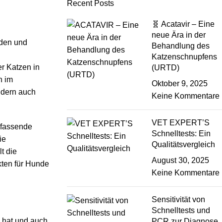
Recent Posts
🧬 Acatavir – Eine
neue Ära in der
Behandlung des
Katzenschnupfens
r Katzen in
(URTD)
n im
Oktober 9, 2025
ndern auch
Keine Kommentare
VET EXPERT’S
mfassende
Schnelltests: Ein
ie
Qualitätsvergleich
t die
August 30, 2025
kten für Hunde
Keine Kommentare
Sensitivität von
Schnelltests und
n hat und auch
PCR zur Diagnose