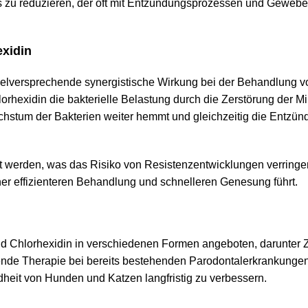
Stress zu reduzieren, der oft mit Entzündungsprozessen und Gewe
exidin
vielversprechende synergistische Wirkung bei der Behandlung v
hexidin die bakterielle Belastung durch die Zerstörung der M
Wachstum der Bakterien weiter hemmt und gleichzeitig die Entzü
t werden, was das Risiko von Resistenzentwicklungen verringert
ner effizienteren Behandlung und schnelleren Genesung führt.
 und Chlorhexidin in verschiedenen Formen angeboten, darunter
ende Therapie bei bereits bestehenden Parodontalerkrankungen
it von Hunden und Katzen langfristig zu verbessern.