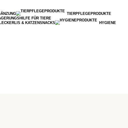
GÄNZUNG
TIERPFLEGEPRODUKTE
AGERUNGSHILFE FÜR TIERE
LECKERLIS & KATZENSNACKS
HYGIENE