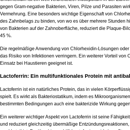
gegen Gram-negative Bakterien, Viren, Pilze und Parasiten wir
Vermehrung. Eine besonders wichtige Eigenschaft von Chlorhex
des Zahnbelags zu binden, von wo es über mehrere Stunden hinw
von Bakterien auf der Zahnoberfläche, reduziert die Plaque-Bi
45 %.
Die regelmäßige Anwendung von Chlorhexidin-Lösungen oder -G
das Risiko von Infektionen verringern. Ein weiterer Vorteil von 
Einsatz bei Haustieren geeignet ist.
Lactoferrin: Ein multifunktionales Protein mit antib
Lactoferrin ist ein natürliches Protein, das in vielen Körperf
spielt. Es wirkt als Bakteriostatikum, indem es Mikroorganisme
bestimmten Bedingungen auch eine bakterizide Wirkung gegen e
Ein weiterer wichtiger Aspekt von Lactoferrin ist seine Fähig
und reduziert gleichzeitig übermäßige Entzündungsreaktione