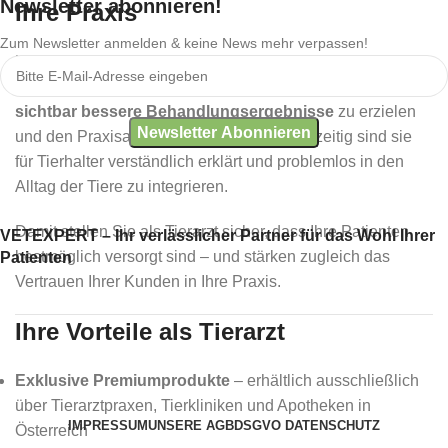
Newsletter abonnieren!
Ihre Praxis
Zum Newsletter anmelden & keine News mehr verpassen!
Unsere Produkte sind
innovativ, klinisch geprüft und
einfach in der Anwendung
. Sie wurden entwickelt, um
sichtbar bessere Behandlungsergebnisse
zu erzielen
und den Praxisalltag zu erleichtern. Gleichzeitig sind sie
für Tierhalter verständlich erklärt und problemlos in den
Alltag der Tiere zu integrieren.
Damit stellen Sie als Tierarzt sicher, dass Ihre Patienten
VETEXPERT – Ihr verlässlicher Partner für das Wohl Ihrer
bestmöglich versorgt sind – und stärken zugleich das
Patienten
Vertrauen Ihrer Kunden in Ihre Praxis.
Ihre Vorteile als Tierarzt
Exklusive Premiumprodukte
– erhältlich ausschließlich
über Tierarztpraxen, Tierkliniken und Apotheken in
IMPRESSUM
UNSERE AGB
DSGVO DATENSCHUTZ
Österreich