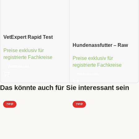
VetExpert Rapid Test
CaniV-4 + Leishmania – 5
Hundenassfutter – Raw
Preise exklusiv für
Stk
Paleo Puppy Pute
registrierte Fachkreise
Preise exklusiv für
registrierte Fachkreise
Weiterlesen
Weiterlesen
Das könnte auch für Sie interessant sein
TIPP
TIPP