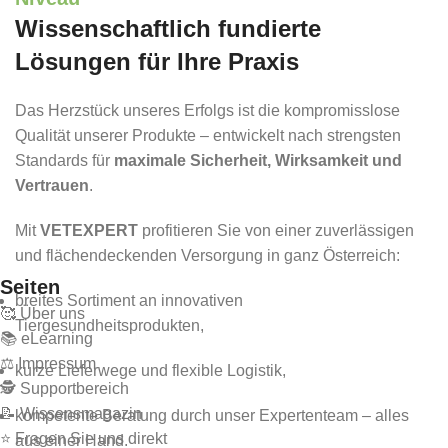
Wissenschaftlich fundierte
Lösungen für Ihre Praxis
Das Herzstück unseres Erfolgs ist die kompromisslose
Qualität unserer Produkte – entwickelt nach strengsten
Standards für
maximale Sicherheit, Wirksamkeit und
Vertrauen
.
Mit
VETEXPERT
profitieren Sie von einer zuverlässigen
und flächendeckenden Versorgung in ganz Österreich:
Seiten
breites Sortiment an innovativen
🥰 Über uns
Tiergesundheitsprodukten,
📚 eLearning
⚖️ Impressum
kurze Lieferwege und flexible Logistik,
🕵 Supportbereich
📝 Wissensmagazin
kompetente Beratung durch unser Expertenteam – alles
⭐ Fragen Sie uns direkt
aus einer Hand.