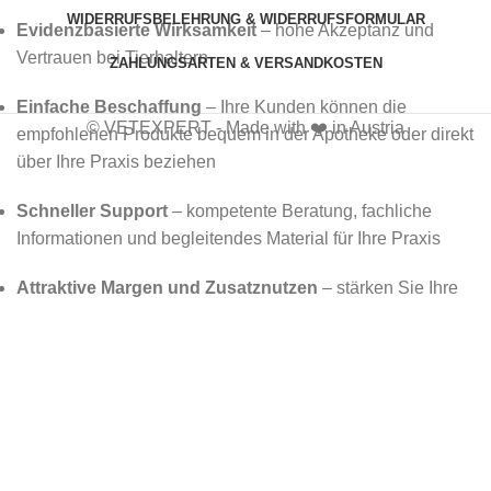
WIDERRUFSBELEHRUNG & WIDERRUFSFORMULAR
Evidenzbasierte Wirksamkeit
– hohe Akzeptanz und
Vertrauen bei Tierhaltern
ZAHLUNGSARTEN & VERSANDKOSTEN
Einfache Beschaffung
– Ihre Kunden können die
© VETEXPERT - Made with ❤️ in Austria
empfohlenen Produkte bequem in der Apotheke oder direkt
über Ihre Praxis beziehen
Schneller Support
– kompetente Beratung, fachliche
Informationen und begleitendes Material für Ihre Praxis
Attraktive Margen und Zusatznutzen
– stärken Sie Ihre
Praxis auch wirtschaftlich durch hochwertige Produkte
Warum VETEXPERT?
Wissenschaftlich fundiert
– jede Produktentwicklung
basiert auf aktuellen Erkenntnissen der Veterinärmedizin