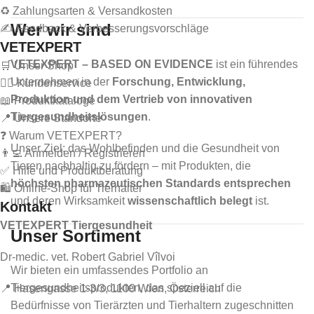
♻️ Zahlungsarten & Versandkosten
Wer wir sind
✍️ Feedback & Verbesserungsvorschläge
VETEXPERT
VETEXPERT – BASED ON EVIDENCE
ist ein führendes
🛒 Unser Shop
Unternehmen in der
Forschung, Entwicklung,
🙋‍♂️ Kundenservice
Produktion und dem Vertrieb von innovativen
📖 Produktkataloge
Tiergesundheitslösungen
.
📍 Unsere Standorte
❓ Warum VETEXPERT?
Unser Ziel: das Wohlbefinden und die Gesundheit von
👨‍💻 Anmelden / Registrieren
Tieren nachhaltig zu fördern – mit Produkten, die
✅ Hilfe und Produktberatung
höchsten pharmazeutischen Standards entsprechen
🛍️ Online-Shop für Tierhalter
und deren Wirksamkeit
wissenschaftlich belegt
ist.
Kontakt
VETEXPERT Tiergesundheit
Unser Sortiment
Dr-medic. vet. Robert Gabriel Vîlvoi
Wir bieten ein umfassendes Portfolio an
Tiergesundheitsprodukten, das speziell auf die
📍 Hasengasse 1-3/3, 1100 Wien, Österreich
Bedürfnisse von Tierärzten und Tierhaltern zugeschnitten