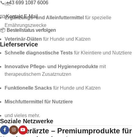
📞
+43 699 1087 6006
ist:
📧
Kontakt E-Mail
Ergänzungs- und Alleinfuttermittel
für spezielle
Ernährungszwecke
📦 Bestellstatus verfolgen
Veterinär-Diäten
für Hunde und Katzen
Lieferservice
Schnelle diagnostische Tests
für Kleintiere und Nutztiere
Innovative Pflege- und Hygieneprodukte
mit
therapeutischem Zusatznutzen
Funktionelle Snacks
für Hunde und Katzen
Mischfuttermittel für Nutztiere
und vieles mehr.
Soziale Netzwerke
Für Tierärzte – Premiumprodukte für