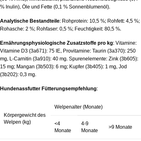
% Inulin), Öle und Fette (0,1 % Sonnenblumenöl).
Analytische Bestandteile
: Rohprotein: 10,5 %; Rohfett: 4,5 %;
Rohasche: 2 %; Rohfaser: 0,5 %; Feuchtigkeit: 80,5 %.
Ernährungsphysiologische Zusatzstoffe pro kg
: Vitamine:
Vitamine D3 (3a671): 75 IE, Provitamine: Taurin (3a370): 250
mg, L-Carnitin (3a910): 40 mg. Spurenelemente: Zink (3b605):
15 mg; Mangan (3b503): 6 mg; Kupfer (3b405): 1 mg, Jod
(3b202): 0,3 mg.
Hundenassfutter Fütterungsempfehlung
:
Welpenalter (Monate)
Körpergewicht des
Welpen (kg)
<4
4-9
>9 Monate
Monate
Monate