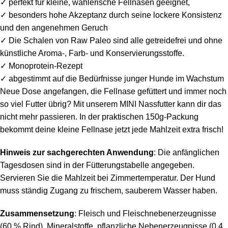
✓ perfekt für
kleine, wählerische Fellnasen geeignet,
✓ besonders hohe Akzeptanz durch seine lockere Konsistenz
und den angenehmen Geruch
✓ Die Schalen von Raw Paleo sind alle getreidefrei und ohne
künstliche Aroma-, Farb- und Konservierungsstoffe.
✓ Monoprotein-Rezept
✓ abgestimmt auf die Bedürfnisse junger Hunde im Wachstum
Neue Dose angefangen, die Fellnase gefüttert und immer noch
so viel Futter übrig? Mit unserem MINI Nassfutter kann dir das
nicht mehr passieren. In der praktischen 150g-Packung
bekommt deine kleine Fellnase jetzt jede Mahlzeit extra frisch!
Hinweis zur sachgerechten Anwendung
: Die anfänglichen
Tagesdosen sind in der Fütterungstabelle angegeben.
Servieren Sie die Mahlzeit bei Zimmertemperatur. Der Hund
muss ständig Zugang zu frischem, sauberem Wasser haben.
Zusammensetzung
: Fleisch und Fleischnebenerzeugnisse
(60 % Rind), Mineralstoffe, pflanzliche Nebenerzeugnisse (0,4