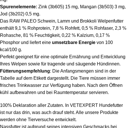
Spurenelemente:
Zink (3b605) 15 mg, Mangan (3b503) 3 mg,
Jod (3b202) 0,5 mg.
Das RAW PALEO Schwein, Lamm und Brokkoli Welpenfutter
enthält 9,1 % Rohprotein, 7,8 % Rohfett, 0,5 % Rohfaser, 2,3 %
Rohasche, 81 % Feuchtigkeit, 0,22 % Kalzium, 0,17 %
Phosphor und liefert eine
umsetzbare Energie
von 100
kcal/100 g.
Perfekt geeignet für eine optimale Ernährung und Entwicklung
Ihres Welpen sowie für tragende und säugende Hündinnen.
Fütterungsempfehlung
: Die Anfangsmengen sind in der
Tabelle auf dem Etikett dargestellt. Die Tiere müssen immer
frisches Trinkwasser zur Verfügung haben. Nach dem Öffnen
kühl aufbewahren und bei Raumtemperatur servieren.
100% Deklaration aller Zutaten. In
VETEXPERT Hundefutter
ist nur das drin, was auch drauf steht. Alle unsere Produkte
werden ohne Tierversuche entwickelt.
Nassfutter ist aufgrund seines intensiven Geschmacks bei