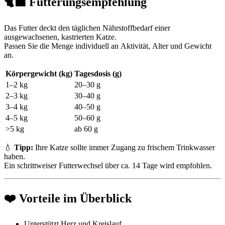
🐈‍⬛ Fütterungsempfehlung
Das Futter deckt den täglichen Nährstoffbedarf einer
ausgewachsenen, kastrierten Katze.
Passen Sie die Menge individuell an Aktivität, Alter und Gewicht
an.
Körpergewicht (kg)
Tagesdosis (g)
1–2 kg
20–30 g
2–3 kg
30–40 g
3–4 kg
40–50 g
4–5 kg
50–60 g
>5 kg
ab 60 g
💧
Tipp:
Ihre Katze sollte immer Zugang zu frischem Trinkwasser
haben.
Ein schrittweiser Futterwechsel über ca. 14 Tage wird empfohlen.
❤️ Vorteile im Überblick
Unterstützt Herz und Kreislauf