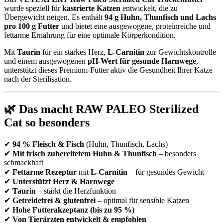
wurde speziell für
kastrierte Katzen
entwickelt, die zu
Übergewicht neigen. Es enthält
94 g Huhn, Thunfisch und Lachs
pro 100 g Futter
und bietet eine ausgewogene, proteinreiche und
fettarme Ernährung für eine optimale Körperkondition.
Mit
Taurin
für ein starkes Herz,
L-Carnitin
zur Gewichtskontrolle
und einem ausgewogenen
pH-Wert für gesunde Harnwege
,
unterstützt dieses Premium-Futter aktiv die Gesundheit Ihrer Katze
nach der Sterilisation.
🌿 Das macht RAW PALEO Sterilized
Cat so besonders
✔
94 % Fleisch & Fisch
(Huhn, Thunfisch, Lachs)
✔
Mit frisch zubereitetem Huhn & Thunfisch
– besonders
schmackhaft
✔
Fettarme Rezeptur
mit
L-Carnitin
– für gesundes Gewicht
✔
Unterstützt Herz & Harnwege
✔
Taurin
– stärkt die Herzfunktion
✔
Getreidefrei & glutenfrei
– optimal für sensible Katzen
✔
Hohe Futterakzeptanz (bis zu 95 %)
✔
Von Tierärzten entwickelt & empfohlen