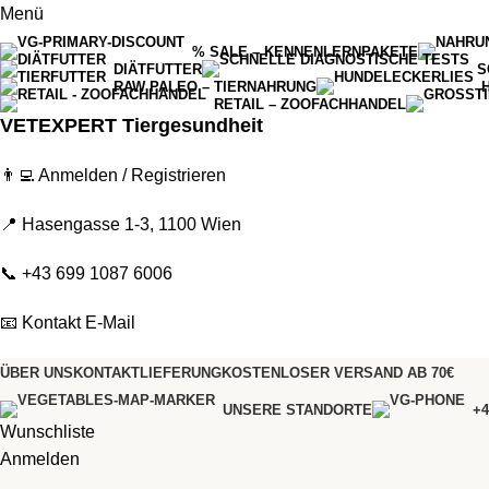
Menü
% SALE – KENNENLERNPAKETE
DIÄTFUTTER
S
RAW PALEO – TIERNAHRUNG
RETAIL – ZOOFACHHANDEL
VETEXPERT Tiergesundheit
👨‍💻
Anmelden / Registrieren
📍 Hasengasse 1-3, 1100 Wien
📞
+43 699 1087 6006
📧
Kontakt E-Mail
ÜBER UNS
KONTAKT
LIEFERUNG
KOSTENLOSER VERSAND AB 70€
UNSERE STANDORTE
+4
Wunschliste
Anmelden