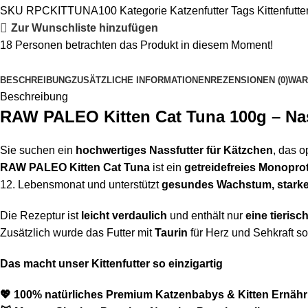
SKU
RPCKITTUNA100
Kategorie
Katzenfutter
Tags
Kittenfutte
Zur Wunschliste hinzufügen
18
Personen betrachten das Produkt in diesem Moment!
BESCHREIBUNG
ZUSÄTZLICHE INFORMATIONEN
REZENSIONEN (0)
WAR
Beschreibung
RAW PALEO Kitten Cat Tuna 100g – Nas
Sie suchen ein
hochwertiges Nassfutter für Kätzchen
, das 
RAW PALEO Kitten Cat Tuna
ist ein
getreidefreies Monoprot
12. Lebensmonat und unterstützt
gesundes Wachstum, starke
Die Rezeptur ist
leicht verdaulich
und enthält nur
eine tierisc
Zusätzlich wurde das Futter mit
Taurin
für Herz und Sehkraft s
Das macht unser Kittenfutter so einzigartig
💖 100% natürliches Premium
Katzenbabys & Kitten Ernäh