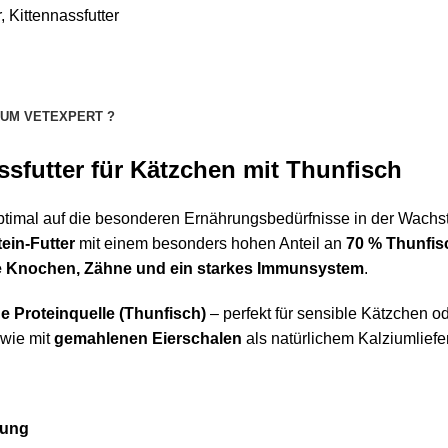
r
,
Kittennassfutter
UM VETEXPERT ?
sfutter für Kätzchen mit Thunfisch
optimal auf die besonderen Ernährungsbedürfnisse in der Wach
ein-Futter
mit einem besonders hohen Anteil an
70 % Thunfis
 Knochen, Zähne und ein starkes Immunsystem
.
he Proteinquelle (Thunfisch)
– perfekt für sensible Kätzchen od
owie mit
gemahlenen Eierschalen
als natürlichem Kalziumliefe
rung