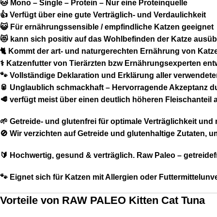
🐱 Mono – Single – Protein – Nur eine Proteinquelle
👍 Verfügt über eine gute Verträglich- und Verdaulichkeit
😺 Für ernährungssensible / empfindliche Katzen geeignet
😻 kann sich positiv auf das Wohlbefinden der Katze ausü
🐈 Kommt der art- und naturgerechten Ernährung von Katz
⚕️ Katzenfutter von Tierärzten bzw Ernährungsexperten ent
🐾 Vollständige Deklaration und Erklärung aller verwendeter
🥫 Unglaublich schmackhaft – Hervorragende Akzeptanz 
🥩 verfügt meist über einen deutlich höheren Fleischanteil 
🌱 Getreide- und glutenfrei für optimale Verträglichkeit und 
🚫 Wir verzichten auf Getreide und glutenhaltige Zutaten,
🔰 Hochwertig, gesund & verträglich. Raw Paleo – getreidefr
🐾 Eignet sich für Katzen mit Allergien oder Futtermittelunv
Vorteile von RAW PALEO Kitten Cat Tuna