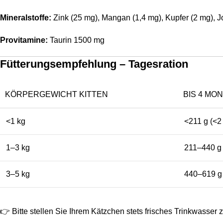
Mineralstoffe:
Zink (25 mg), Mangan (1,4 mg), Kupfer (2 mg), J
Provitamine:
Taurin 1500 mg
Fütterungsempfehlung – Tagesration
KÖRPERGEWICHT KITTEN
BIS 4 MO
<1 kg
<211 g (<2
1–3 kg
211–440 g 
3–5 kg
440–619 g 
👉 Bitte stellen Sie Ihrem Kätzchen stets frisches Trinkwasser 