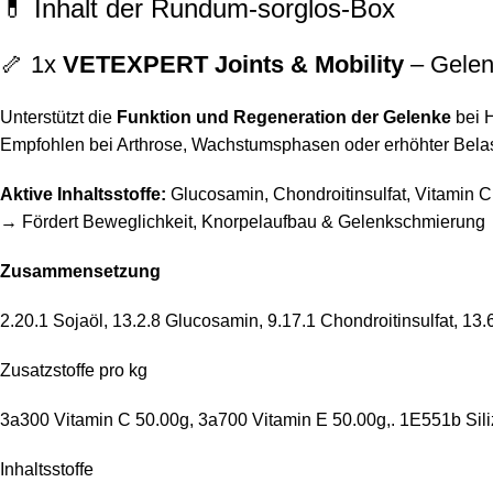
💊 Inhalt der Rundum-sorglos-Box
🦴 1x
VETEXPERT Joints & Mobility
– Gelen
Unterstützt die
Funktion und Regeneration der Gelenke
bei 
Empfohlen bei Arthrose, Wachstumsphasen oder erhöhter Bela
Aktive Inhaltsstoffe:
Glucosamin, Chondroitinsulfat, Vitamin 
→ Fördert Beweglichkeit, Knorpelaufbau & Gelenkschmierung
Zusammensetzung
2.20.1 Sojaöl, 13.2.8 Glucosamin, 9.17.1 Chondroitinsulfat, 13
Zusatzstoffe pro kg
3a300 Vitamin C 50.00g, 3a700 Vitamin E 50.00g,. 1E551b Sil
Inhaltsstoffe