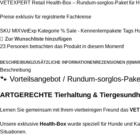
VETEXPERT Retail Health-Box – Rundum-sorglos-Paket für Hund
Preise exklusiv für registrierte Fachkreise
SKU
MIXVetExp
Kategorie
% Sale - Kennenlernpakete
Tags
Hu
Zur Wunschliste hinzufügen
23
Personen betrachten das Produkt in diesem Moment!
BESCHREIBUNG
ZUSÄTZLICHE INFORMATIONEN
REZENSIONEN (0)
WAR
Beschreibung
🐾 Vorteilsangebot / Rundum-sorglos-Pake
ARTGERECHTE Tierhaltung & Tiergesundh
Lernen Sie gemeinsam mit Ihrem vierbeinigen Freund das
VET
Unsere exklusive
Health-Box
wurde speziell für Hunde und Ka
Situationen.