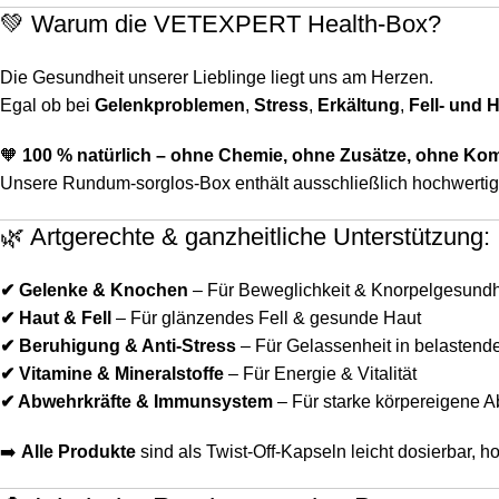
💚 Warum die VETEXPERT Health-Box?
Die Gesundheit unserer Lieblinge liegt uns am Herzen.
Egal ob bei
Gelenkproblemen
,
Stress
,
Erkältung
,
Fell- und H
🧡
100 % natürlich – ohne Chemie, ohne Zusätze, ohne Ko
Unsere Rundum-sorglos-Box enthält ausschließlich hochwertige 
🌿 Artgerechte & ganzheitliche Unterstützung:
✔ Gelenke & Knochen
– Für Beweglichkeit & Knorpelgesundh
✔ Haut & Fell
– Für glänzendes Fell & gesunde Haut
✔ Beruhigung & Anti-Stress
– Für Gelassenheit in belastend
✔ Vitamine & Mineralstoffe
– Für Energie & Vitalität
✔ Abwehrkräfte & Immunsystem
– Für starke körpereigene 
➡️
Alle Produkte
sind als Twist-Off-Kapseln leicht dosierbar, h