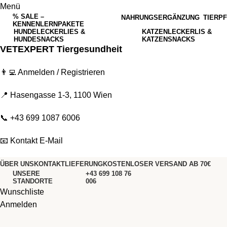
Menü
% SALE –
NAHRUNGSERGÄNZUNG
TIERP
KENNENLERNPAKETE
HUNDELECKERLIES &
KATZENLECKERLIS &
HUNDESNACKS
KATZENSNACKS
VETEXPERT Tiergesundheit
👨‍💻
Anmelden / Registrieren
📍 Hasengasse 1-3, 1100 Wien
📞
+43 699 1087 6006
📧
Kontakt E-Mail
ÜBER UNS
KONTAKT
LIEFERUNG
KOSTENLOSER VERSAND AB 70€
UNSERE
+43 699 108 76
STANDORTE
006
Wunschliste
Anmelden