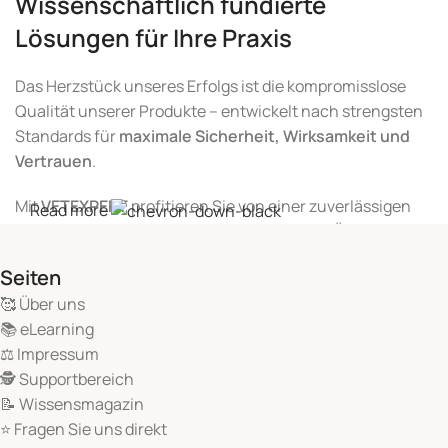
Wissenschaftlich fundierte
Lösungen für Ihre Praxis
Das Herzstück unseres Erfolgs ist die kompromisslose
Qualität unserer Produkte – entwickelt nach strengsten
Standards für
maximale Sicherheit, Wirksamkeit und
Vertrauen
.
Mit
VETEXPERT
profitieren Sie von einer zuverlässigen
Read more
und flächendeckenden Versorgung in ganz Österreich:
Seiten
breites Sortiment an innovativen
Tiergesundheitsprodukten,
🥰 Über uns
📚 eLearning
kurze Lieferwege und flexible Logistik,
⚖️ Impressum
🕵 Supportbereich
kompetente Beratung durch unser Expertenteam – alles
📝 Wissensmagazin
aus einer Hand.
⭐ Fragen Sie uns direkt