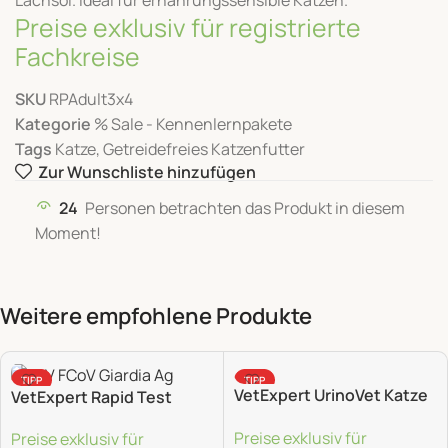
Lachsöl. Ideal für ernährungssensible Katzen.
Preise exklusiv für registrierte
Fachkreise
SKU
RPAdult3x4
Kategorie
% Sale - Kennenlernpakete
Tags
Katze
,
Getreidefreies Katzenfutter
Zur Wunschliste hinzufügen
24
Personen betrachten das Produkt in diesem
Moment!
Weitere empfohlene Produkte
TIPP
TIPP
VetExpert UrinoVet Katze
VetExpert Rapid Test
Dilution – 45 Kapseln
FPV/FCoV/Giardia Ag – 5
Preise exklusiv für
Twist-Off
Preise exklusiv für
Stk