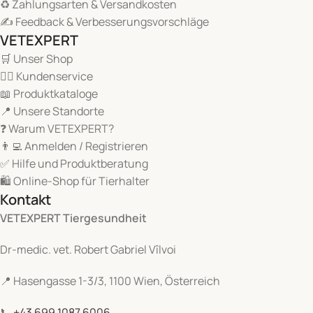
♻️ Zahlungsarten & Versandkosten
Wer wir sind
✍️ Feedback & Verbesserungsvorschläge
VETEXPERT
VETEXPERT – BASED ON EVIDENCE
ist ein führendes
🛒 Unser Shop
Unternehmen in der
Forschung, Entwicklung,
🙋‍♂️ Kundenservice
Produktion und dem Vertrieb von innovativen
📖 Produktkataloge
Tiergesundheitslösungen
.
📍 Unsere Standorte
❓ Warum VETEXPERT?
Unser Ziel: das Wohlbefinden und die Gesundheit von
👨‍💻 Anmelden / Registrieren
Tieren nachhaltig zu fördern – mit Produkten, die
✅ Hilfe und Produktberatung
höchsten pharmazeutischen Standards entsprechen
🛍️ Online-Shop für Tierhalter
und deren Wirksamkeit
wissenschaftlich belegt
ist.
Kontakt
Unser Sortiment
VETEXPERT Tiergesundheit
Dr-medic. vet. Robert Gabriel Vîlvoi
Wir bieten ein umfassendes Portfolio an
Tiergesundheitsprodukten, das speziell auf die
📍 Hasengasse 1-3/3, 1100 Wien, Österreich
Bedürfnisse von Tierärzten und Tierhaltern
zugeschnitten ist:
📞
+43 699 1087 6006