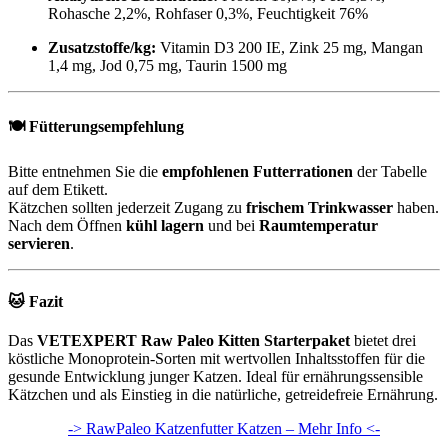
Rohasche 2,2%, Rohfaser 0,3%, Feuchtigkeit 76%
Zusatzstoffe/kg:
Vitamin D3 200 IE, Zink 25 mg, Mangan
1,4 mg, Jod 0,75 mg, Taurin 1500 mg
🍽️ Fütterungsempfehlung
Bitte entnehmen Sie die
empfohlenen Futterrationen
der Tabelle
auf dem Etikett.
Kätzchen sollten jederzeit Zugang zu
frischem Trinkwasser
haben.
Nach dem Öffnen
kühl lagern
und bei
Raumtemperatur
servieren
.
🐱 Fazit
Das
VETEXPERT Raw Paleo Kitten Starterpaket
bietet drei
köstliche Monoprotein-Sorten mit wertvollen Inhaltsstoffen für die
gesunde Entwicklung junger Katzen. Ideal für ernährungssensible
Kätzchen und als Einstieg in die natürliche, getreidefreie Ernährung.
-> RawPaleo Katzenfutter Katzen – Mehr Info <-