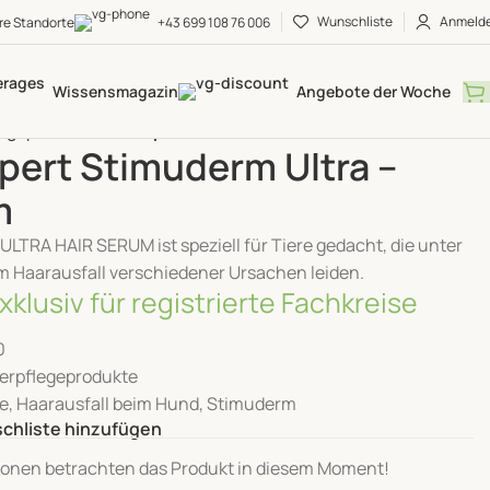
Wunschliste
Anmeld
re Standorte
+43 699 108 76 006
Wissensmagazin
Angebote der Woche
legeprodukte
VetExpert Stimuderm Ultra – Serum
pert Stimuderm Ultra –
m
TRA HAIR SERUM ist speziell für Tiere gedacht, die unter
 Haarausfall verschiedener Ursachen leiden.
xklusiv für registrierte Fachkreise
0
ierpflegeprodukte
ie
,
Haarausfall beim Hund
,
Stimuderm
chliste hinzufügen
onen betrachten das Produkt in diesem Moment!