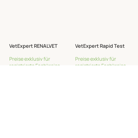
VetExpert RENALVET
VetExpert Rapid Test
o
Ultra
CaniRespi-3 (CIRD-3) – 5
Preise exklusiv für
Preise exklusiv für
Stk
registrierte Fachkreise
registrierte Fachkreise
Weiterlesen
Weiterlesen