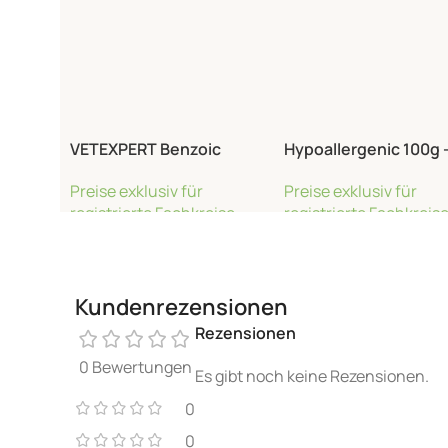
VETEXPERT Benzoic
Hypoallergenic 100g 
Shampoo 20x15ml
High Quality Protein 
Preise exklusiv für
Preise exklusiv für
Spirulina
registrierte Fachkreise
registrierte Fachkreis
Weiterlesen
Weiterlesen
Kundenrezensionen
Rezensionen
0 Bewertungen
Es gibt noch keine Rezensionen.
0
0