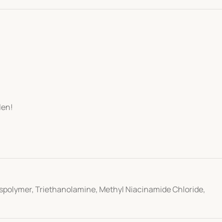
len!
sspolymer, Triethanolamine, Methyl Niacinamide Chloride,