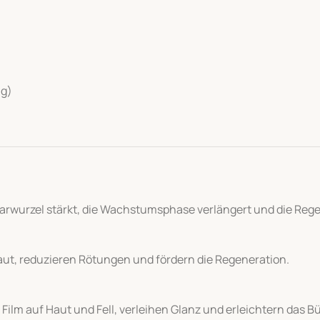
ng)
 Haarwurzel stärkt, die Wachstumsphase verlängert und die Rege
aut, reduzieren Rötungen und fördern die Regeneration.
ilm auf Haut und Fell, verleihen Glanz und erleichtern das B