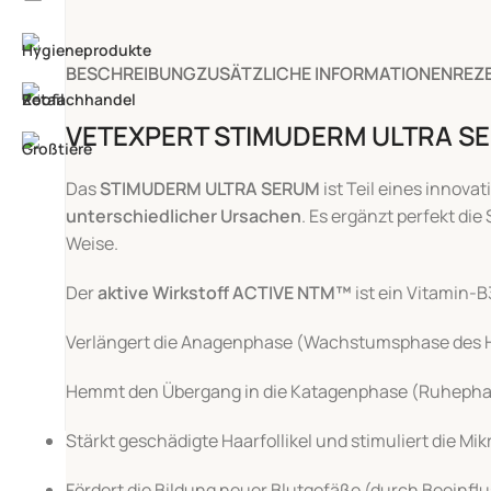
BESCHREIBUNG
ZUSÄTZLICHE INFORMATIONEN
REZ
VETEXPERT STIMUDERM ULTRA SERU
Das
STIMUDERM ULTRA SERUM
ist Teil eines innov
unterschiedlicher Ursachen
. Es ergänzt perfekt di
Weise.
Der
aktive Wirkstoff ACTIVE NTM™
ist ein Vitamin-
+43 699 1087 6006
Verlängert die Anagenphase (Wachstumsphase des 
Kontakt E-Mail
Hemmt den Übergang in die Katagenphase (Ruhepha
Stärkt geschädigte Haarfollikel und stimuliert die Mik
Fördert die Bildung neuer Blutgefäße (durch Beeinfl