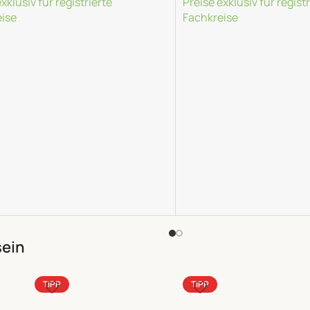
xklusiv für registrierte
Preise exklusiv für registr
ise
Fachkreise
lesen
Weiterlesen
sein
TIPP
TIPP