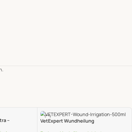
n.
tra –
VetExpert Wundheilung
en
Spülflüssigkeit 500Ml