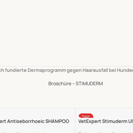
ch fundierte Dermaprogramm gegen Haarausfall bei Hunde
Broschüre – STIMUDERM
TIPP
ert Antiseborrhoeic SHAMPOO
VetExpert Stimuderm Ul
Kurzhaarige Hunderass