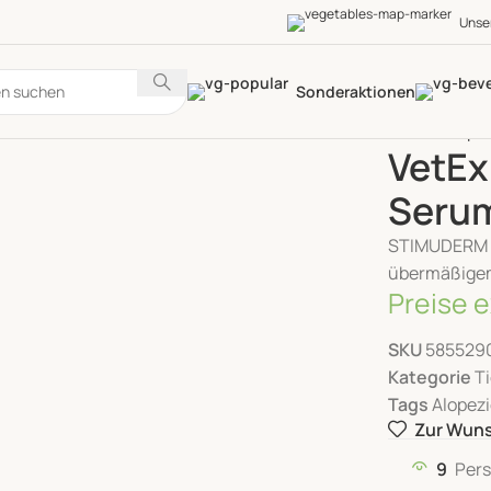
Unse
Sonderaktionen
Start
Tierpf
VetEx
Seru
STIMUDERM UL
übermäßigem
Preise e
SKU
585529
Kategorie
T
Tags
Alopez
Zur Wuns
9
Pers