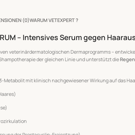
ENSIONEN (0)
WARUM VETEXPERT ?
M – Intensives Serum gegen Haarausfa
ativen veterinärdermatologischen Dermaprogramms – entwicke
e Shampotherapie der gleichen Linie und unterstützt die
Regene
B3-Metabolit mit klinisch nachgewiesener Wirkung auf das H
Haares)
se)
rozirkulation
ussung der Prostacyclin-Freisetzung)