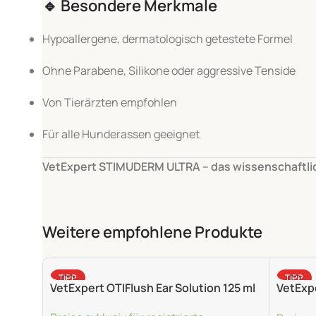
🔹
Besondere Merkmale
Hypoallergene, dermatologisch getestete Formel
Ohne Parabene, Silikone oder aggressive Tenside
Von Tierärzten empfohlen
Für alle Hunderassen geeignet
VetExpert STIMUDERM ULTRA – das wissenschaftli
Weitere empfohlene Produkte
TIPP
TIPP
VetExpert OTIFlush Ear Solution 125 ml
VetExp
250 ml