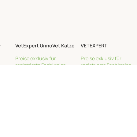
–
VetExpert UrinoVet Katze
VETEXPERT
&
Dilution – 45 Kapseln
Hypoallergenic Shampo
Preise exklusiv für
Preise exklusiv für
Twist-Off
20x15ml
e
registrierte Fachkreise
registrierte Fachkreise
Weiterlesen
Weiterlesen