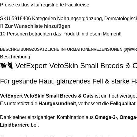
Preise exklusiv für registrierte Fachkreise
SKU
5918406
Kategorien
Nahrungsergänzung
,
Dermatologisc
Zur Wunschliste hinzufügen
10
Personen betrachten das Produkt in diesem Moment!
BESCHREIBUNG
ZUSÄTZLICHE INFORMATIONEN
REZENSIONEN (0)
WAR
Beschreibung
🐕🐈 VetExpert VetoSkin Small Breeds & 
Für gesunde Haut, glänzendes Fell & starke H
VetExpert VetoSkin Small Breeds & Cats
ist ein hochwertiges
Es unterstützt die
Hautgesundheit
, verbessert die
Fellqualität
Dank seiner einzigartigen Kombination aus
Omega-3-, Omega-
Lipidbarriere
bei.