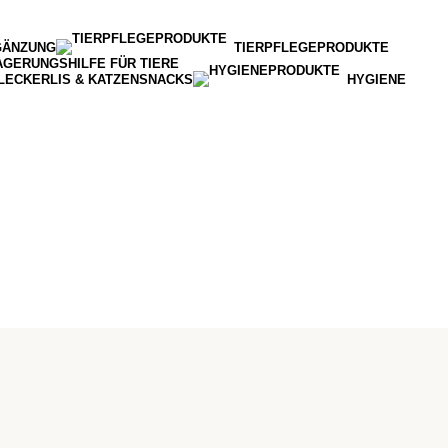
GÄNZUNG
TIERPFLEGEPRODUKTE
AGERUNGSHILFE FÜR TIERE
LECKERLIS & KATZENSNACKS
HYGIENE