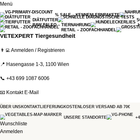
Menü
% SALE – KENNENLERNPAKETE
DIÄTFUTTER
S
RAW PALEO – TIERNAHRUNG
RETAIL – ZOOFACHHANDEL
VETEXPERT Tiergesundheit
👨‍💻
Anmelden / Registrieren
📍 Hasengasse 1-3, 1100 Wien
📞
+43 699 1087 6006
📧
Kontakt E-Mail
ÜBER UNS
KONTAKT
LIEFERUNG
KOSTENLOSER VERSAND AB 70€
UNSERE STANDORTE
+4
Wunschliste
Anmelden