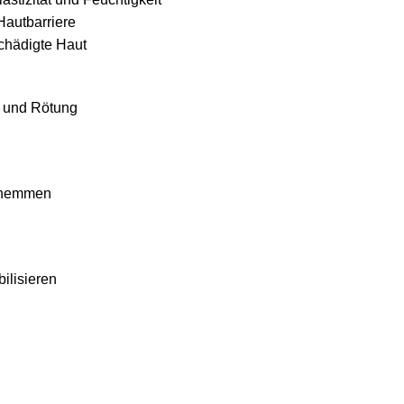
Hautbarriere
schädigte Haut
z und Rötung
t hemmen
ilisieren