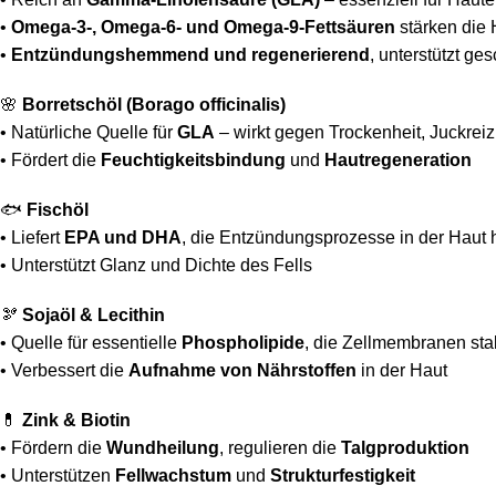
•
Omega-3-, Omega-6- und Omega-9-Fettsäuren
stärken die 
•
Entzündungshemmend und regenerierend
, unterstützt ge
🌸
Borretschöl (Borago officinalis)
• Natürliche Quelle für
GLA
– wirkt gegen Trockenheit, Juckrei
• Fördert die
Feuchtigkeitsbindung
und
Hautregeneration
🐟
Fischöl
• Liefert
EPA und DHA
, die Entzündungsprozesse in der Hau
• Unterstützt Glanz und Dichte des Fells
🫘
Sojaöl & Lecithin
• Quelle für essentielle
Phospholipide
, die Zellmembranen stab
• Verbessert die
Aufnahme von Nährstoffen
in der Haut
💊
Zink & Biotin
• Fördern die
Wundheilung
, regulieren die
Talgproduktion
• Unterstützen
Fellwachstum
und
Strukturfestigkeit