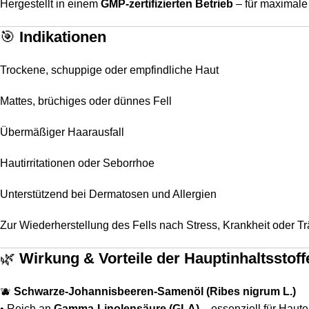
Hergestellt in einem
GMP-zertifizierten Betrieb
– für maximale 
🎯
Indikationen
Trockene, schuppige oder empfindliche Haut
Mattes, brüchiges oder dünnes Fell
Übermäßiger Haarausfall
Hautirritationen oder Seborrhoe
Unterstützend bei Dermatosen und Allergien
Zur Wiederherstellung des Fells nach Stress, Krankheit oder Tr
🌿
Wirkung & Vorteile der Hauptinhaltsstoff
🫐
Schwarze-Johannisbeeren-Samenöl (Ribes nigrum L.)
• Reich an
Gamma-Linolensäure (GLA)
– essenziell für Hautel