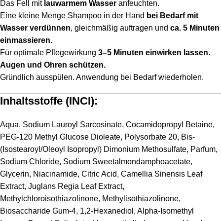
Das Fell mit
lauwarmem Wasser
anfeuchten.
Eine kleine Menge Shampoo in der Hand
bei Bedarf mit
Wasser verdünnen
, gleichmäßig auftragen und
ca. 5 Minuten
einmassieren
.
Für optimale Pflegewirkung
3–5 Minuten einwirken lassen
.
Augen und Ohren schützen.
Gründlich ausspülen. Anwendung bei Bedarf wiederholen.
Inhaltsstoffe (INCI):
Aqua, Sodium Lauroyl Sarcosinate, Cocamidopropyl Betaine,
PEG-120 Methyl Glucose Dioleate, Polysorbate 20, Bis-
(Isostearoyl/Oleoyl Isopropyl) Dimonium Methosulfate, Parfum,
Sodium Chloride, Sodium Sweetalmondamphoacetate,
Glycerin, Niacinamide, Citric Acid, Camellia Sinensis Leaf
Extract, Juglans Regia Leaf Extract,
Methylchloroisothiazolinone, Methylisothiazolinone,
Biosaccharide Gum-4, 1,2-Hexanediol, Alpha-Isomethyl