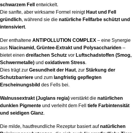
schwarzem Fell
entwickelt.
Die sanfte, aber wirksame Formel reinigt
Haut und Fell
gründlich
, während sie die
natürliche Fellfarbe schützt und
intensiviert
.
Der enthaltene
ANTIPOLLUTION COMPLEX
– eine Synergie
aus
Niacinamid, Grüntee-Extrakt und Polysacchariden
–
bietet einen
dreifachen Schutz
vor
Luftschadstoffen (Smog,
Schwermetalle)
und
oxidativem Stress
.
Dies trägt zur
Gesundheit der Haut
, zur
Stärkung der
Schutzbarriere
und zum
langfristig gepflegten
Erscheinungsbild
des Fells bei.
Walnussextrakt (Juglans regia)
verstärkt die
natürlichen
dunklen Pigmente
und verleiht dem Fell
tiefe Farbintensität
und seidigen Glanz
.
Die milde, hautfreundliche Rezeptur basiert auf
natürlichen