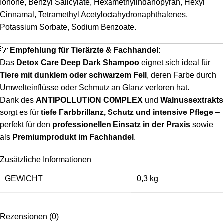
Ionone, Benzyl Salicylate, Hexamethylindanopyran, Hexyl
Cinnamal, Tetramethyl Acetyloctahydronaphthalenes,
Potassium Sorbate, Sodium Benzoate.
💡
Empfehlung für Tierärzte & Fachhandel:
Das
Detox Care Deep Dark Shampoo
eignet sich ideal für
Tiere mit dunklem oder schwarzem Fell
, deren Farbe durch
Umwelteinflüsse oder Schmutz an Glanz verloren hat.
Dank des
ANTIPOLLUTION COMPLEX
und
Walnussextrakts
sorgt es für
tiefe Farbbrillanz, Schutz und intensive Pflege
–
perfekt für den
professionellen Einsatz in der Praxis
sowie
als
Premiumprodukt im Fachhandel
.
Zusätzliche Informationen
GEWICHT
0,3 kg
Rezensionen (0)