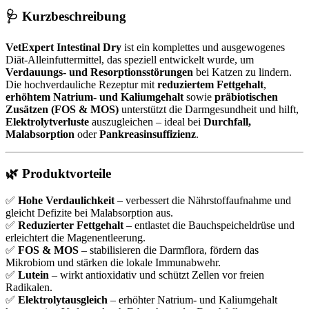
🩺 Kurzbeschreibung
VetExpert Intestinal Dry
ist ein komplettes und ausgewogenes
Diät-Alleinfuttermittel, das speziell entwickelt wurde, um
Verdauungs- und Resorptionsstörungen
bei Katzen zu lindern.
Die hochverdauliche Rezeptur mit
reduziertem Fettgehalt
,
erhöhtem Natrium- und Kaliumgehalt
sowie
präbiotischen
Zusätzen (FOS & MOS)
unterstützt die Darmgesundheit und hilft,
Elektrolytverluste
auszugleichen – ideal bei
Durchfall,
Malabsorption
oder
Pankreasinsuffizienz
.
🌿 Produktvorteile
✅
Hohe Verdaulichkeit
– verbessert die Nährstoffaufnahme und
gleicht Defizite bei Malabsorption aus.
✅
Reduzierter Fettgehalt
– entlastet die Bauchspeicheldrüse und
erleichtert die Magenentleerung.
✅
FOS & MOS
– stabilisieren die Darmflora, fördern das
Mikrobiom und stärken die lokale Immunabwehr.
✅
Lutein
– wirkt antioxidativ und schützt Zellen vor freien
Radikalen.
✅
Elektrolytausgleich
– erhöhter Natrium- und Kaliumgehalt