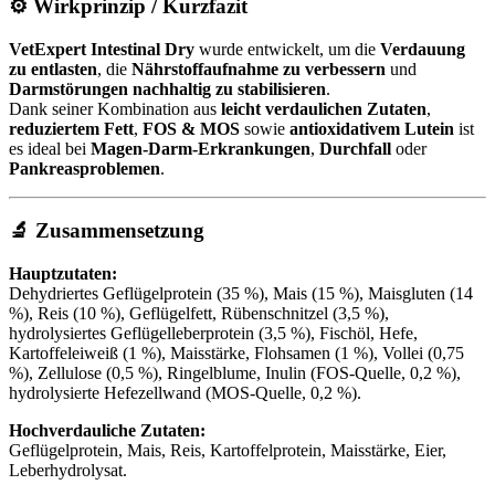
⚙️ Wirkprinzip / Kurzfazit
VetExpert Intestinal Dry
wurde entwickelt, um die
Verdauung
zu entlasten
, die
Nährstoffaufnahme zu verbessern
und
Darmstörungen nachhaltig zu stabilisieren
.
Dank seiner Kombination aus
leicht verdaulichen Zutaten
,
reduziertem Fett
,
FOS & MOS
sowie
antioxidativem Lutein
ist
es ideal bei
Magen-Darm-Erkrankungen
,
Durchfall
oder
Pankreasproblemen
.
🔬 Zusammensetzung
Hauptzutaten:
Dehydriertes Geflügelprotein (35 %), Mais (15 %), Maisgluten (14
%), Reis (10 %), Geflügelfett, Rübenschnitzel (3,5 %),
hydrolysiertes Geflügelleberprotein (3,5 %), Fischöl, Hefe,
Kartoffeleiweiß (1 %), Maisstärke, Flohsamen (1 %), Vollei (0,75
%), Zellulose (0,5 %), Ringelblume, Inulin (FOS-Quelle, 0,2 %),
hydrolysierte Hefezellwand (MOS-Quelle, 0,2 %).
Hochverdauliche Zutaten:
Geflügelprotein, Mais, Reis, Kartoffelprotein, Maisstärke, Eier,
Leberhydrolysat.