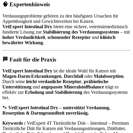
🧠 Expertenhinweis
Verdauungsprobleme gehören zu den häufigsten Ursachen für
Appetitlosigkeit und Gewichtsverlust bei Katzen.
VetExpert Intestinal Dry
bietet eine sichere, veterinärmedizinisch
fundierte Lösung zur
Stabilisierung des Verdauungssystems
– mit
hoher Verdaulichkeit
,
schonender Rezeptur
und
klinisch
bewährter Wirkung
.
🏁 Fazit für die Praxis
VetExpert Intestinal Dry
ist die ideale Wahl für Katzen mit
Magen-Darm-Erkrankungen
,
Durchfall
oder
Malabsorption
.
Durch seine
leicht verdauliche Rezeptur
,
präbiotische
Unterstützung
und
angepasste Mineralstoffbalance
trägt es
effektiv zur
Erholung und Stabilisierung
des Verdauungssystems
bei.
🐾
VetExpert Intestinal Dry – unterstützt Verdauung,
Resorption & Darmgesundheit zuverlässig.
Keywords :
VetExpert 4T Tierärztliche Diät – Intestinal –
Premium
Tierärztliche Diät für Katzen mit Verdauungsstörungen, Diätfutter,