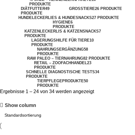
PRODUKTE
DIÄTFUTTER
49
GROSSTIERE
26 PRODUKTE
PRODUKTE
HUNDELECKERLIES & HUNDESNACKS
27 PRODUKTE
HYGIENE
6
PRODUKTE
KATZENLECKERLIS & KATZENSNACKS
7
PRODUKTE
LAGERUNGSHILFE FÜR TIERE
10
PRODUKTE
NAHRUNGSERGÄNZUNG
58
PRODUKTE
RAW PALEO – TIERNAHRUNG
82 PRODUKTE
RETAIL – ZOOFACHHANDEL
23
PRODUKTE
SCHNELLE DIAGNOSTISCHE TESTS
34
PRODUKTE
TIERPFLEGEPRODUKTE
50
PRODUKTE
Ergebnisse 1 – 24 von 34 werden angezeigt
Show column