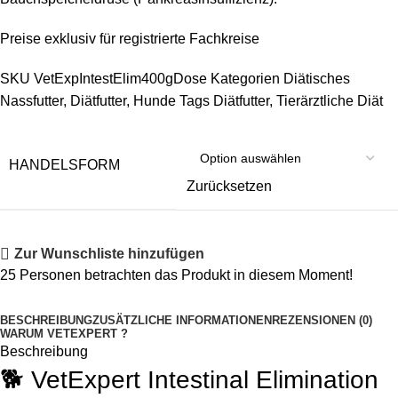
Preise exklusiv für registrierte Fachkreise
SKU
VetExpIntestElim400gDose
Kategorien
Diätisches
Nassfutter
,
Diätfutter
,
Hunde
Tags
Diätfutter
,
Tierärztliche Diät
HANDELSFORM
Zurücksetzen
Zur Wunschliste hinzufügen
25
Personen betrachten das Produkt in diesem Moment!
BESCHREIBUNG
ZUSÄTZLICHE INFORMATIONEN
REZENSIONEN (0)
WARUM VETEXPERT ?
Beschreibung
🐕 VetExpert Intestinal Elimination