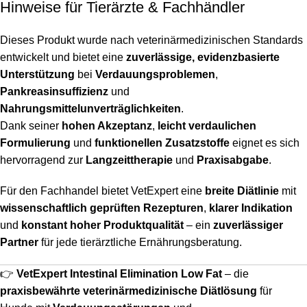
Hinweise für Tierärzte & Fachhändler
Dieses Produkt wurde nach veterinärmedizinischen Standards
entwickelt und bietet eine
zuverlässige, evidenzbasierte
Unterstützung
bei
Verdauungsproblemen
,
Pankreasinsuffizienz
und
Nahrungsmittelunverträglichkeiten
.
Dank seiner
hohen Akzeptanz
,
leicht verdaulichen
Formulierung
und
funktionellen Zusatzstoffe
eignet es sich
hervorragend zur
Langzeittherapie
und
Praxisabgabe
.
Für den Fachhandel bietet VetExpert eine
breite Diätlinie
mit
wissenschaftlich geprüften Rezepturen
,
klarer Indikation
und
konstant hoher Produktqualität
– ein
zuverlässiger
Partner
für jede tierärztliche Ernährungsberatung.
👉
VetExpert Intestinal Elimination Low Fat
– die
praxisbewährte veterinärmedizinische Diätlösung
für