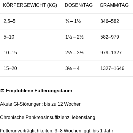
KÖRPERGEWICHT (KG)
DOSEN/TAG
GRAMM/TAG
2,5–5
¾ – 1½
346–582
5–10
1½ – 2½
582–979
10–15
2½ – 3⅓
979–1327
15–20
3⅓ – 4
1327–1646
📅
Empfohlene Fütterungsdauer:
Akute GI-Störungen: bis zu 12 Wochen
Chronische Pankreasinsuffizienz: lebenslang
Futterunverträglichkeiten: 3–8 Wochen, ggf. bis 1 Jahr