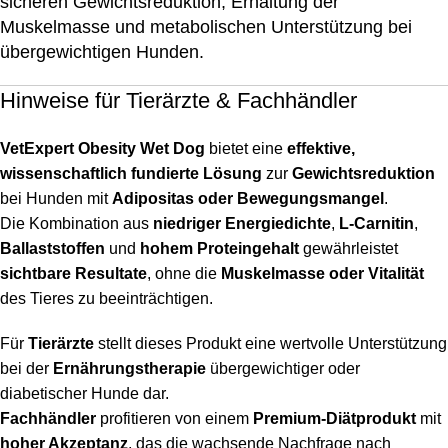
sicheren Gewichtsreduktion, Erhaltung der
Muskelmasse und metabolischen Unterstützung bei
übergewichtigen Hunden.
Hinweise für Tierärzte & Fachhändler
VetExpert Obesity Wet Dog
bietet eine
effektive,
wissenschaftlich fundierte Lösung
zur
Gewichtsreduktion
bei Hunden mit
Adipositas oder Bewegungsmangel
.
Die Kombination aus
niedriger Energiedichte
,
L-Carnitin
,
Ballaststoffen
und
hohem Proteingehalt
gewährleistet
sichtbare Resultate
, ohne die
Muskelmasse oder Vitalität
des Tieres zu beeinträchtigen.
Für
Tierärzte
stellt dieses Produkt eine wertvolle Unterstützung
bei der
Ernährungstherapie
übergewichtiger oder
diabetischer Hunde dar.
Fachhändler
profitieren von einem
Premium-Diätprodukt
mit
hoher Akzeptanz
, das die wachsende Nachfrage nach