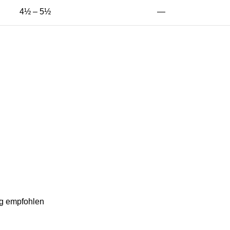
4½ – 5½
—
ng empfohlen