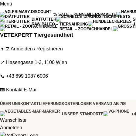
Menü
% SALE – KENNENLERNPAKETE
DIÄTFUTTER
S
RAW PALEO – TIERNAHRUNG
RETAIL – ZOOFACHHANDEL
VETEXPERT Tiergesundheit
👨‍💻
Anmelden / Registrieren
📍 Hasengasse 1-3, 1100 Wien
📞
+43 699 1087 6006
📧
Kontakt E-Mail
ÜBER UNS
KONTAKT
LIEFERUNG
KOSTENLOSER VERSAND AB 70€
UNSERE STANDORTE
+4
Wunschliste
Anmelden