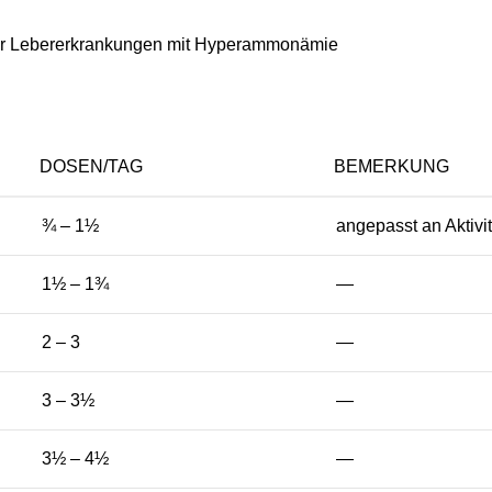
oder Lebererkrankungen mit Hyperammonämie
DOSEN/TAG
BEMERKUNG
¾ – 1½
angepasst an Aktivi
1½ – 1¾
—
2 – 3
—
3 – 3½
—
3½ – 4½
—