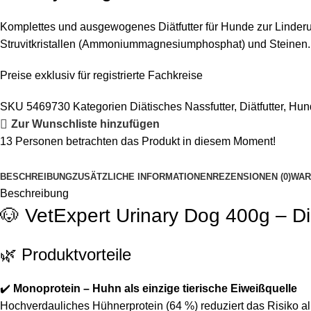
Komplettes und ausgewogenes Diätfutter für Hunde zur Linder
Struvitkristallen (Ammoniummagnesiumphosphat) und Steinen.
Preise exklusiv für registrierte Fachkreise
SKU
5469730
Kategorien
Diätisches Nassfutter
,
Diätfutter
,
Hun
Zur Wunschliste hinzufügen
13
Personen betrachten das Produkt in diesem Moment!
BESCHREIBUNG
ZUSÄTZLICHE INFORMATIONEN
REZENSIONEN (0)
WAR
Beschreibung
🐶 VetExpert Urinary Dog 400g – Diä
🌿 Produktvorteile
✔️
Monoprotein – Huhn als einzige tierische Eiweißquelle
Hochverdauliches Hühnerprotein (64 %) reduziert das Risiko al