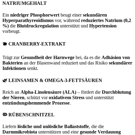
NATRIUMGEHALT
Ein
niedriger Phosphorwert
beugt einer
sekundären
Hyperparathyreoidismus
vor, während
reduziertes Natrium (0,2
%)
die
Blutdruckregulation
unterstützt und
Hypertension
vorbeugt.
🫐 CRANBERRY-EXTRAKT
Trägt zur
Gesundheit der Harnwege
bei, da es die
Adhäsion von
Bakterien
an der Blasenwand reduziert und das Risiko
sekundärer
Infektionen
senkt.
🌿 LEINSAMEN & OMEGA-3-FETTSÄUREN
Reich an
Alpha-Linolensäure (ALA)
– fördert die
Durchblutung
der Nieren
, schützt vor
oxidativem Stress
und unterstützt
entzündungshemmende Prozesse
.
🦠 RÜBENSCHNITZEL
Liefern
lösliche und unlösliche Ballaststoffe
, die die
Darmmikrobiota
unterstützen und eine
gesunde Verdauung