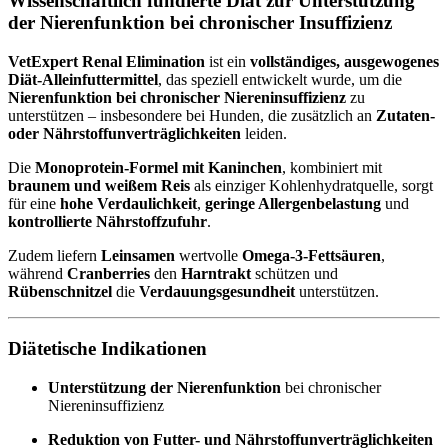
Wissenschaftlich fundierte Diät zur Unterstützung
der Nierenfunktion bei chronischer Insuffizienz
VetExpert Renal Elimination
ist ein
vollständiges, ausgewogenes
Diät-Alleinfuttermittel
, das speziell entwickelt wurde, um die
Nierenfunktion bei chronischer Niereninsuffizienz
zu
unterstützen – insbesondere bei Hunden, die zusätzlich an
Zutaten-
oder Nährstoffunverträglichkeiten
leiden.
Die
Monoprotein-Formel mit Kaninchen
, kombiniert mit
braunem und weißem Reis
als einziger Kohlenhydratquelle, sorgt
für eine
hohe Verdaulichkeit
,
geringe Allergenbelastung
und
kontrollierte Nährstoffzufuhr
.
Zudem liefern
Leinsamen
wertvolle
Omega-3-Fettsäuren
,
während
Cranberries
den
Harntrakt
schützen und
Rübenschnitzel
die
Verdauungsgesundheit
unterstützen.
Diätetische Indikationen
Unterstützung der Nierenfunktion
bei chronischer
Niereninsuffizienz
Reduktion von Futter- und Nährstoffunverträglichkeiten