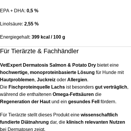
EPA + DHA:
0,5 %
Linolsäure:
2,55 %
Energiegehalt:
399 kcal / 100 g
Für Tierärzte & Fachhändler
VetExpert Dermatosis Salmon & Potato Dry
bietet eine
hochwertige, monoproteinbasierte Lösung
für Hunde mit
Hautproblemen
,
Juckreiz
oder
Allergien
.
Die
Fischproteinquelle Lachs
ist besonders
gut verträglich
,
während die enthaltenen
Omega-Fettsäuren
die
Regeneration der Haut
und ein
gesundes Fell
fördern.
Für Tierärzte stellt dieses Produkt eine
wissenschaftlich
fundierte Diätnahrung
dar, die
klinisch relevanten Nutzen
bei Dermatosen zeigt.