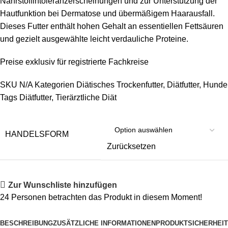
Nährstoffintoleranzerscheinungen und zur Unterstützung der
Hautfunktion bei Dermatose und übermäßigem Haarausfall.
Dieses Futter enthält hohen Gehalt an essentiellen Fettsäuren
und gezielt ausgewählte leicht verdauliche Proteine.
Preise exklusiv für registrierte Fachkreise
SKU
N/A
Kategorien
Diätisches Trockenfutter
,
Diätfutter
,
Hunde
Tags
Diätfutter
,
Tierärztliche Diät
HANDELSFORM
Zurücksetzen
Zur Wunschliste hinzufügen
24
Personen betrachten das Produkt in diesem Moment!
BESCHREIBUNG
ZUSÄTZLICHE INFORMATIONEN
PRODUKTSICHERHEIT