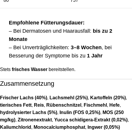
80
737
Empfohlene Fütterungsdauer:
– Bei Dermatosen und Haarausfall:
bis zu 2
Monate
– Bei Unverträglichkeiten:
3–8 Wochen
, bei
Besserung der Symptome bis zu
1 Jahr
Stets
frisches Wasser
bereitstellen.
Zusammensetzung
Frischer Lachs (40%)
,
Lachsmehl (25%)
,
Kartoffeln (20%)
,
tierisches Fett
,
Reis
,
Rübenschnitzel
,
Fischmehl
,
Hefe
,
hydrolysierter Lachs (5%)
,
Inulin (FOS 0,25%)
,
MOS (250
mg/kg)
,
Zitronenextrakt
,
Yucca schidigera-Extrakt (0,02%)
,
Kaliumchlorid
,
Monocalciumphosphat
,
Ingwer (0,05%)