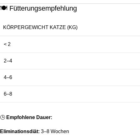
🍽️ Fütterungsempfehlung
KÖRPERGEWICHT KATZE (KG)
< 2
2–4
4–6
6–8
🕒
Empfohlene Dauer:
Eliminationsdiät:
3–8 Wochen