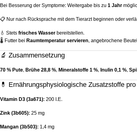
Bei Besserung der Symptome: Weitergabe bis zu
1 Jahr
mögli
📋 Nur nach Rücksprache mit dem Tierarzt beginnen oder verlä
💧 Stets
frisches Wasser
bereitstellen.
🌡️ Futter bei
Raumtemperatur servieren
, angebrochene Beute
🔬 Zusammensetzung
70 % Pute
,
Brühe 28,8 %
,
Mineralstoffe 1 %
,
Inulin 0,1 %
,
Spi
💊 Ernährungsphysiologische Zusatzstoffe pro
Vitamin D3 (3a671):
200 I.E.
Zink (3b605):
25 mg
Mangan (3b503):
1,4 mg