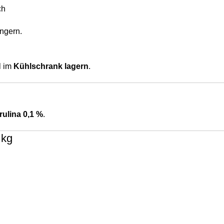
ch
ngern.
l im
Kühlschrank lagern
.
rulina 0,1 %
.
 kg