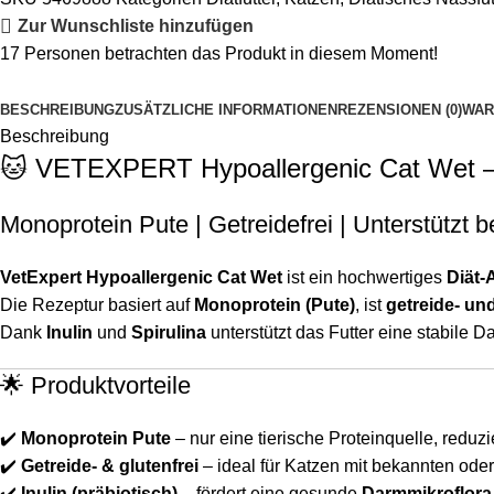
Zur Wunschliste hinzufügen
17
Personen betrachten das Produkt in diesem Moment!
BESCHREIBUNG
ZUSÄTZLICHE INFORMATIONEN
REZENSIONEN (0)
WAR
Beschreibung
🐱 VETEXPERT Hypoallergenic Cat Wet – Diä
Monoprotein Pute | Getreidefrei | Unterstützt b
VetExpert Hypoallergenic Cat Wet
ist ein hochwertiges
Diät-A
Die Rezeptur basiert auf
Monoprotein (Pute)
, ist
getreide- und
Dank
Inulin
und
Spirulina
unterstützt das Futter eine stabile D
🌟 Produktvorteile
✔️
Monoprotein Pute
– nur eine tierische Proteinquelle, reduzi
✔️
Getreide- & glutenfrei
– ideal für Katzen mit bekannten ode
✔️
Inulin (präbiotisch)
– fördert eine gesunde
Darmmikroflora