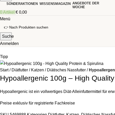
ANGEBOTE DER
SONDERAKTIONEN
WISSENSMAGAZIN
WOCHE
0
Artikel
€
0,00
Menü
Suche
Anmelden
Tipp
Start
Diätfutter
Katzen
Diätisches Nassfutter
Hypoallergeni
Hypoallergenic 100g – High Quality 
Hypoallergenic ist ein vollwertiges Diät-Alleinfuttermittel für e
Preise exklusiv für registrierte Fachkreise
SKU
5469888
Kategorien
Diätfutter
,
Katzen
,
Diätisches Nassfut