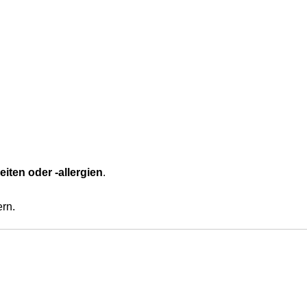
iten oder -allergien
.
ern.