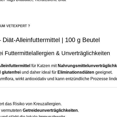
UM VETEXPERT ?
t-Alleinfuttermittel | 100 g Beutel
ei Futtermittelallergien & Unverträglichkeiten
lleinfuttermittel
für Katzen mit
Nahrungsmittelunverträglichke
 glutenfrei
und daher ideal für
Eliminationsdiäten
geeignet.
armflora, wirkt antioxidativ und kann entzündliche Prozesse lind
ert das Risiko von Kreuzallergien.
r vermuteten
Getreideunverträglichkeiten
.
und stärkt die lokale Immunabwehr.