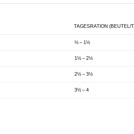
TAGESRATION (BEUTEL/T
½ – 1½
1½ – 2½
2½ – 3½
3½ – 4