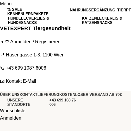
Menü
% SALE –
NAHRUNGSERGÄNZUNG
TIERP
KENNENLERNPAKETE
HUNDELECKERLIES &
KATZENLECKERLIS &
HUNDESNACKS
KATZENSNACKS
VETEXPERT Tiergesundheit
👨‍💻
Anmelden / Registrieren
📍 Hasengasse 1-3, 1100 Wien
📞
+43 699 1087 6006
📧
Kontakt E-Mail
ÜBER UNS
KONTAKT
LIEFERUNG
KOSTENLOSER VERSAND AB 70€
UNSERE
+43 699 108 76
STANDORTE
006
Wunschliste
Anmelden