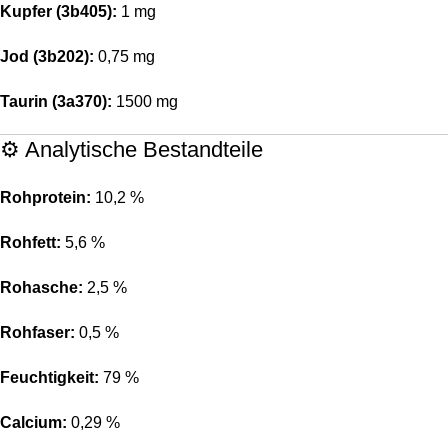
Kupfer (3b405):
1 mg
Jod (3b202):
0,75 mg
Taurin (3a370):
1500 mg
⚙️ Analytische Bestandteile
Rohprotein:
10,2 %
Rohfett:
5,6 %
Rohasche:
2,5 %
Rohfaser:
0,5 %
Feuchtigkeit:
79 %
Calcium:
0,29 %