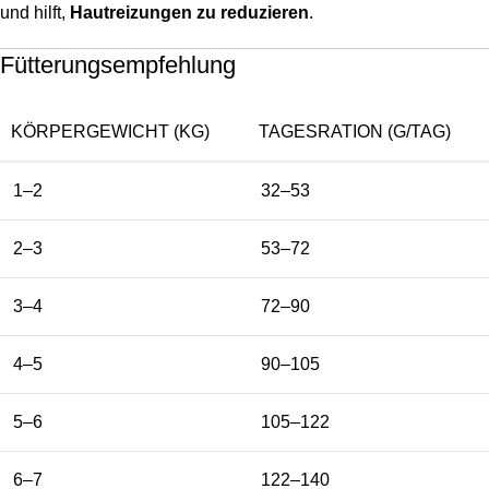
und hilft,
Hautreizungen zu reduzieren
.
Fütterungsempfehlung
KÖRPERGEWICHT (KG)
TAGESRATION (G/TAG)
1–2
32–53
2–3
53–72
3–4
72–90
4–5
90–105
5–6
105–122
6–7
122–140