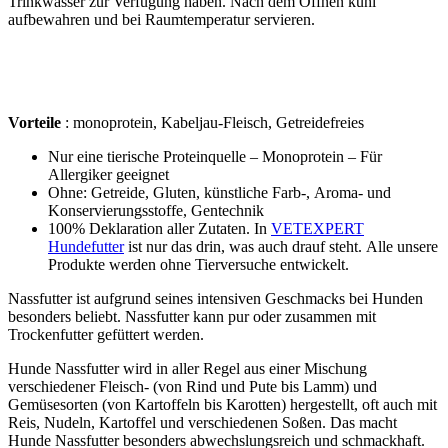
Trinkwasser zur Verfügung haben. Nach dem Öffnen kühl
aufbewahren und bei Raumtemperatur servieren.
Vorteile
: monoprotein, Kabeljau-Fleisch, Getreidefreies
Nur eine tierische Proteinquelle – Monoprotein – Für
Allergiker geeignet
Ohne: Getreide, Gluten, künstliche Farb-, Aroma- und
Konservierungsstoffe, Gentechnik
100% Deklaration aller Zutaten. In
VETEXPERT
Hundefutter
ist nur das drin, was auch drauf steht. Alle unsere
Produkte werden ohne Tierversuche entwickelt.
Nassfutter ist aufgrund seines intensiven Geschmacks bei Hunden
besonders beliebt. Nassfutter kann pur oder zusammen mit
Trockenfutter gefüttert werden.
Hunde Nassfutter wird in aller Regel aus einer Mischung
verschiedener Fleisch- (von Rind und Pute bis Lamm) und
Gemüsesorten (von Kartoffeln bis Karotten) hergestellt, oft auch mit
Reis, Nudeln, Kartoffel und verschiedenen Soßen. Das macht
Hunde Nassfutter besonders abwechslungsreich und schmackhaft.