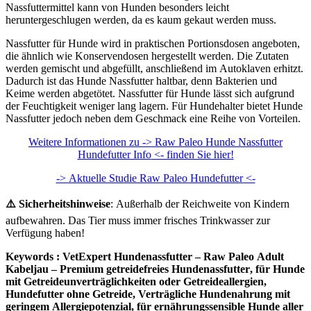
Nassfuttermittel kann von Hunden besonders leicht
heruntergeschlugen werden, da es kaum gekaut werden muss.
Nassfutter für Hunde wird in praktischen Portionsdosen angeboten,
die ähnlich wie Konservendosen hergestellt werden. Die Zutaten
werden gemischt und abgefüllt, anschließend im Autoklaven erhitzt.
Dadurch ist das Hunde Nassfutter haltbar, denn Bakterien und
Keime werden abgetötet. Nassfutter für Hunde lässt sich aufgrund
der Feuchtigkeit weniger lang lagern. Für Hundehalter bietet Hunde
Nassfutter jedoch neben dem Geschmack eine Reihe von Vorteilen.
Weitere Informationen zu -> Raw Paleo Hunde Nassfutter
Hundefutter Info
<- finden Sie hier!
-> Aktuelle Studie Raw Paleo Hundefutter <-
⚠️ Sicherheitshinweise
: Außerhalb der Reichweite von Kindern
aufbewahren. Das Tier muss immer frisches Trinkwasser zur
Verfügung haben!
Keywords : VetExpert Hundenassfutter – Raw Paleo Adult
Kabeljau
–
Premium getreidefreies
Hundenassfutter
, für Hunde
mit Getreideunverträglichkeiten oder Getreideallergien,
Hundefutter ohne Getreide, Verträgliche Hundenahrung mit
geringem Allergiepotenzial, für ernährungssensible Hunde aller