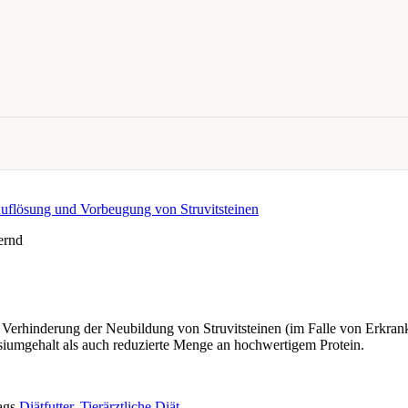
ernd
und Verhinderung der Neubildung von Struvitsteinen (im Falle von Erk
iumgehalt als auch reduzierte Menge an hochwertigem Protein.
ags
Diätfutter
,
Tierärztliche Diät