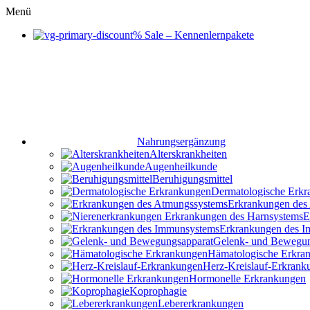
Menü
% Sale – Kennenlernpakete
Nahrungsergänzung
Alterskrankheiten
Augenheilkunde
Beruhigungsmittel
Dermatologische Erk
Erkrankungen des
E
Erkrankungen des 
Gelenk- und Bewegun
Hämatologische Erkra
Herz-Kreislauf-Erkrank
Hormonelle Erkrankungen
Koprophagie
Lebererkrankungen