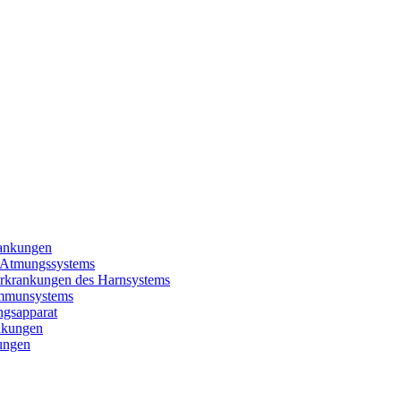
rankungen
 Atmungssystems
rkrankungen des Harnsystems
Immunsystems
gsapparat
nkungen
ungen