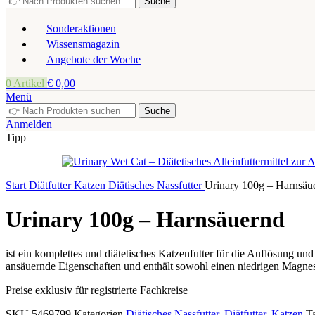
Suche
Sonderaktionen
Wissensmagazin
Angebote der Woche
0
Artikel
€
0,00
Menü
Suche
Anmelden
Tipp
Start
Diätfutter
Katzen
Diätisches Nassfutter
Urinary 100g – Harnsäu
Urinary 100g – Harnsäuernd
ist ein komplettes und diätetisches Katzenfutter für die Auflösung 
ansäuernde Eigenschaften und enthält sowohl einen niedrigen Magnes
Preise exklusiv für registrierte Fachkreise
SKU
5469799
Kategorien
Diätisches Nassfutter
,
Diätfutter
,
Katzen
T