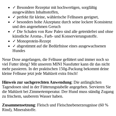
✓ Besondere Rezeptur mit hochwertigen, sorgfältig
ausgewählten Inhaltsstoffen,
✓ perfekt für
kleine, wählerische Fellnasen geeignet,
✓ besonders hohe Akzeptanz durch seine lockere Konsistenz
und den angenehmen Geruch
✓ Die Schalen von Raw Paleo sind alle getreidefrei und ohne
künstliche Aroma-, Farb- und Konservierungsstoffe.
✓ Monoprotein-Rezept
✓ abgestimmt auf die Bedürfnisse eines ausgewachsenen
Hundes
Neue Dose angefangen, die Fellnase gefüttert und immer noch so
viel Futter übrig? Mit unserem MINI Nassfutter kann dir das nicht
mehr passieren. In der praktischen 150g-Packung bekommt deine
kleine Fellnase jetzt jede Mahlzeit extra frisch!
Hinweis zur sachgerechten Anwendung
: Die anfänglichen
Tagesdosen sind in der Fütterungstabelle angegeben. Servieren Sie
die Mahlzeit bei Zimmertemperatur. Der Hund muss ständig Zugang
zu frischem, sauberem Wasser haben.
Zusammensetzung
: Fleisch und Fleischnebenerzeugnisse (60 %
Rind), Mineralstoffe.