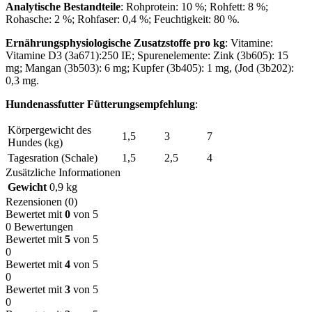
Analytische Bestandteile
: Rohprotein: 10 %; Rohfett: 8 %;
Rohasche: 2 %; Rohfaser: 0,4 %; Feuchtigkeit: 80 %.
Ernährungsphysiologische Zusatzstoffe pro kg
: Vitamine:
Vitamine D3 (3a671):250 IE; Spurenelemente: Zink (3b605): 15
mg; Mangan (3b503): 6 mg; Kupfer (3b405): 1 mg, (Jod (3b202):
0,3 mg.
Hundenassfutter Fütterungsempfehlung
:
Körpergewicht des
1,5
3
7
Hundes (kg)
Tagesration (Schale)
1,5
2,5
4
Zusätzliche Informationen
Gewicht
0,9 kg
Rezensionen (0)
Bewertet mit
0
von 5
0 Bewertungen
Bewertet mit
5
von 5
0
Bewertet mit
4
von 5
0
Bewertet mit
3
von 5
0