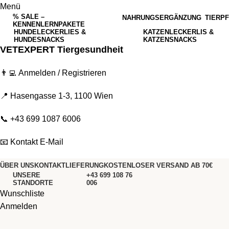
Menü
% SALE –
NAHRUNGSERGÄNZUNG
TIERP
KENNENLERNPAKETE
HUNDELECKERLIES &
KATZENLECKERLIS &
HUNDESNACKS
KATZENSNACKS
VETEXPERT Tiergesundheit
👨‍💻
Anmelden / Registrieren
📍 Hasengasse 1-3, 1100 Wien
📞
+43 699 1087 6006
📧
Kontakt E-Mail
ÜBER UNS
KONTAKT
LIEFERUNG
KOSTENLOSER VERSAND AB 70€
UNSERE
+43 699 108 76
STANDORTE
006
Wunschliste
Anmelden