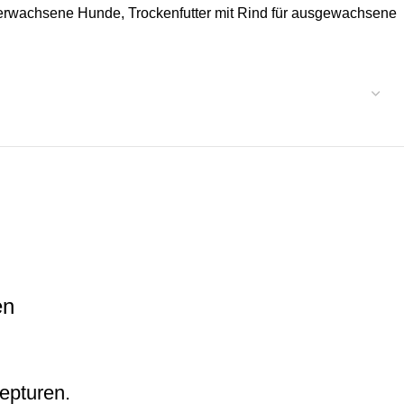
ür erwachsene Hunde
,
Trockenfutter mit Rind für ausgewachsene
en
zepturen.