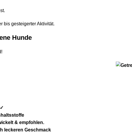
st.
 bis gesteigerter Aktivität.
hsene Hunde
d!
 ✓
haltsstoffe
wickelt & empfohlen.
ch leckeren Geschmack