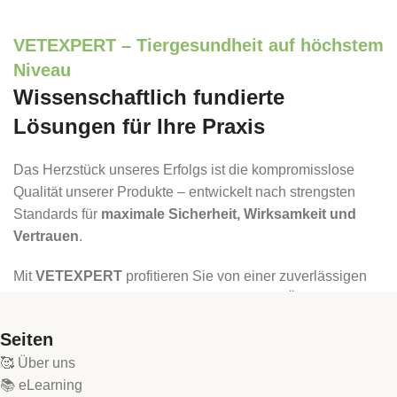
VETEXPERT – Tiergesundheit auf höchstem
Niveau
Wissenschaftlich fundierte
Lösungen für Ihre Praxis
Das Herzstück unseres Erfolgs ist die kompromisslose
Qualität unserer Produkte – entwickelt nach strengsten
Standards für
maximale Sicherheit, Wirksamkeit und
Vertrauen
.
Mit
VETEXPERT
profitieren Sie von einer zuverlässigen
und flächendeckenden Versorgung in ganz Österreich:
Seiten
breites Sortiment an innovativen
Tiergesundheitsprodukten,
🥰 Über uns
📚 eLearning