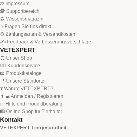
kurze Lieferwege und flexible Logistik,
⚖️ Impressum
🕵 Supportbereich
kompetente Beratung durch unser Expertenteam – alles
📝 Wissensmagazin
aus einer Hand.
⭐ Fragen Sie uns direkt
♻️ Zahlungsarten & Versandkosten
Wer wir sind
✍️ Feedback & Verbesserungsvorschläge
VETEXPERT
VETEXPERT – BASED ON EVIDENCE
ist ein führendes
🛒 Unser Shop
Unternehmen in der
Forschung, Entwicklung,
🙋‍♂️ Kundenservice
Produktion und dem Vertrieb von innovativen
📖 Produktkataloge
Tiergesundheitslösungen
.
📍 Unsere Standorte
❓ Warum VETEXPERT?
Unser Ziel: das Wohlbefinden und die Gesundheit von
👨‍💻 Anmelden / Registrieren
Tieren nachhaltig zu fördern – mit Produkten, die
✅ Hilfe und Produktberatung
höchsten pharmazeutischen Standards entsprechen
🛍️ Online-Shop für Tierhalter
und deren Wirksamkeit
wissenschaftlich belegt
ist.
Kontakt
Unser Sortiment
VETEXPERT Tiergesundheit