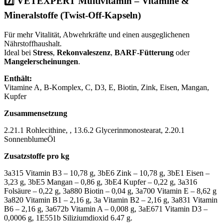
7️⃣
VETEXPERT Multivitamin – Vitamine &
Mineralstoffe (Twist-Off-Kapseln)
Für mehr Vitalität, Abwehrkräfte und einen ausgeglichenen
Nährstoffhaushalt.
Ideal bei
Stress
,
Rekonvaleszenz
,
BARF-Fütterung
oder
Mangelerscheinungen
.
Enthält:
Vitamine A, B-Komplex, C, D3, E, Biotin, Zink, Eisen, Mangan,
Kupfer
Zusammensetzung
2.21.1 Rohlecithine, , 13.6.2 Glycerinmonostearat, 2.20.1
SonnenblumeÖl
Zusatzstoffe pro kg
3a315 Vitamin B3 – 10,78 g, 3bE6 Zink – 10,78 g, 3bE1 Eisen –
3,23 g, 3bE5 Mangan – 0,86 g, 3bE4 Kupfer – 0,22 g, 3a316
Folsäure – 0,22 g, 3a880 Biotin – 0,04 g, 3a700 Vitamin E – 8,62 g
3a820 Vitamin B1 – 2,16 g, 3a Vitamin B2 – 2,16 g, 3a831 Vitamin
B6 – 2,16 g, 3a672b Vitamin A – 0,008 g, 3aE671 Vitamin D3 –
0,0006 g, 1E551b Siliziumdioxid 6.47 g.