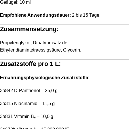
Geflügel: 10 ml
Empfohlene Anwendungsdauer:
2 bis 15 Tage.
Zusammensetzung:
Propylenglykol, Dinatriumsalz der
Ethylendiamintetraessigsäure, Glycerin.
Zusatzstoffe pro 1 L:
Ernährungsphysiologische Zusatzstoffe:
3a842 D-Panthenol – 25,0 g
3a315 Niacinamid – 11,5 g
3a831 Vitamin B₆ – 10,0 g