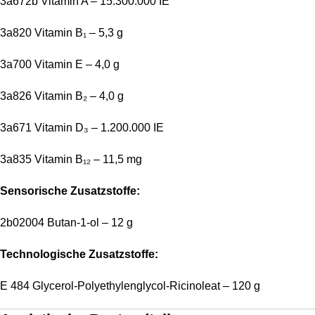
3a672b Vitamin A – 15.300.000 IE
3a820 Vitamin B₁ – 5,3 g
3a700 Vitamin E – 4,0 g
3a826 Vitamin B₂ – 4,0 g
3a671 Vitamin D₃ – 1.200.000 IE
3a835 Vitamin B₁₂ – 11,5 mg
Sensorische Zusatzstoffe:
2b02004 Butan-1-ol – 12 g
Technologische Zusatzstoffe:
E 484 Glycerol-Polyethylenglycol-Ricinoleat – 120 g