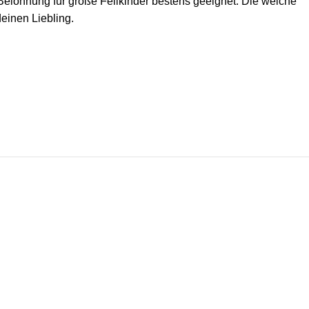
 Belohnung für große Fellkinder bestens geeignet. Die weiche
einen Liebling.