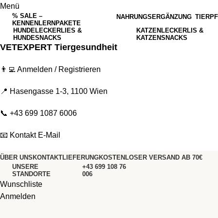
Menü
% SALE –
NAHRUNGSERGÄNZUNG
TIERP
KENNENLERNPAKETE
HUNDELECKERLIES &
KATZENLECKERLIS &
HUNDESNACKS
KATZENSNACKS
VETEXPERT Tiergesundheit
👨‍💻
Anmelden / Registrieren
📍 Hasengasse 1-3, 1100 Wien
📞
+43 699 1087 6006
📧
Kontakt E-Mail
ÜBER UNS
KONTAKT
LIEFERUNG
KOSTENLOSER VERSAND AB 70€
UNSERE
+43 699 108 76
STANDORTE
006
Wunschliste
Anmelden