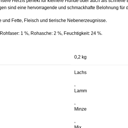
nsere Herzis perfekt für kleinere Hunde oder auch als schnelle
en sind eine hervorragende und schmackhafte Belohnung für d
le und Fette, Fleisch und tierische Nebenerzeugnisse.
, Rohfaser: 1 %, Rohasche: 2 %, Feuchtigkeit: 24 %.
0,2 kg
Lachs
,
Lamm
,
Minze
,
Mix