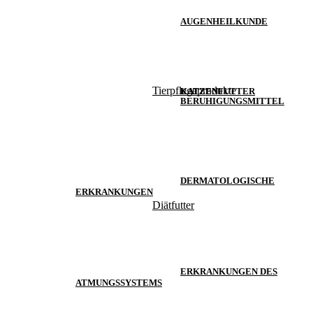
AUGENHEILKUNDE
Tierpflegeprodukte
KATZEN
KATZENFUTTER
BERUHIGUNGSMITTEL
DERMATOLOGISCHE
ERKRANKUNGEN
Diätfutter
ERKRANKUNGEN DES
ATMUNGSSYSTEMS