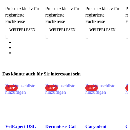
Test CaniV-4 – 5
Test Giardia Ag
Test Canine
Te
Preise exklusiv für
Preise exklusiv für
Preise exklusiv für
Pr
Stk
– 5 Stk
NGAL – 5 Stk
Cr
registrierte
registrierte
registrierte
re
Ag
Fachkreise
Fachkreise
Fachkreise
Fa
WEITERLESEN
WEITERLESEN
WEITERLESEN
Das könnte auch für Sie interessant sein
Zur Wunschliste
Zur Wunschliste
Zur Wunschliste
Zu
TIPP
TIPP
TIPP
T
hinzufügen
hinzufügen
hinzufügen
hi
VetExpert DSL
Dermatosis Cat –
Caryodent
C