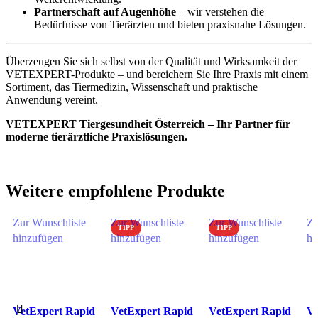
Partnerschaft auf Augenhöhe
– wir verstehen die
Bedürfnisse von Tierärzten und bieten praxisnahe Lösungen.
Überzeugen Sie sich selbst von der Qualität und Wirksamkeit der
VETEXPERT-Produkte – und bereichern Sie Ihre Praxis mit einem
Sortiment, das Tiermedizin, Wissenschaft und praktische
Anwendung vereint.
VETEXPERT Tiergesundheit Österreich – Ihr Partner für
moderne tierärztliche Praxislösungen.
Weitere empfohlene Produkte
Zur Wunschliste
Zur Wunschliste
Zur Wunschliste
Zu
TIPP
TIPP
hinzufügen
hinzufügen
hinzufügen
hi
VetExpert Rapid
VetExpert Rapid
VetExpert Rapid
Ve