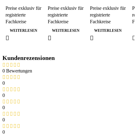
Moisturize +
Duck & Rice
Zahn-Fingerling
En
Preise exklusiv für
Preise exklusiv für
Preise exklusiv für
Pr
Nanosilver Spray
– FINGER
M
registrierte
registrierte
registrierte
re
100ml
WIPES
S
Fachkreise
Fachkreise
Fachkreise
Fa
WEITERLESEN
WEITERLESEN
WEITERLESEN
Kundenrezensionen
0 Bewertungen
0
0
0
0
0