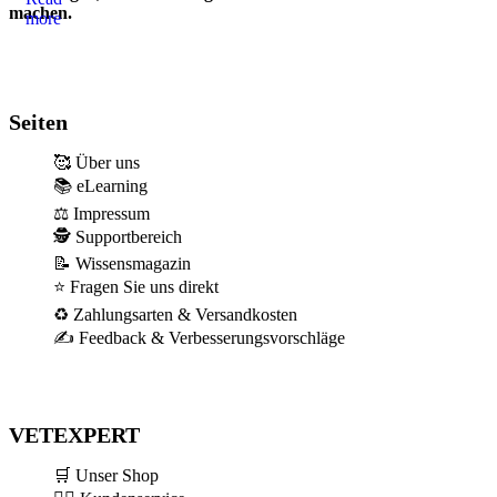
machen.
more
Seiten
🥰 Über uns
📚 eLearning
⚖️ Impressum
🕵 Supportbereich
📝 Wissensmagazin
⭐ Fragen Sie uns direkt
♻️ Zahlungsarten & Versandkosten
✍️ Feedback & Verbesserungsvorschläge
VETEXPERT
🛒 Unser Shop