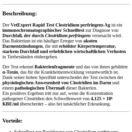
Beschreibung:
Der
VetExpert Rapid Test Clostridium perfringens Ag
ist ein
immunochromatographischer Schnelltest
zur Diagnose von
Durchfall, der durch
Clostridium perfringens
verursacht wird.
Das Bakterium ist ein häufiger Erreger von
akuten
Darmentzündungen
, die mit
erhöhter Körpertemperatur,
starkem Durchfall und erheblichen wirtschaftlichen Verlusten
in Tierbeständen einhergehen.
Der Test erkennt
Bakterienfragmente
und das von ihnen gebildete
α-Toxin
, das für die Krankheitsentwicklung verantwortlich ist.
Dank seiner hohen Spezifität unterscheidet der Test zwischen der
physiologischen Anwesenheit von Clostridien im Darm
und
einem
pathologischen Übermaß
dieser Bakterien.
Ein positives Ergebnis tritt nur auf, wenn die Konzentration
pathogener Clostridien den Schwellenwert von
4,125 × 10⁶
KBE/ml
überschreitet – also bei tatsächlicher Erkrankung.
Vorteile:
Schnelltest zur Bestätigung von
Clostridium perfringens
-