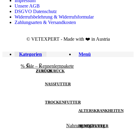
Impressum
Unsere AGB
DSGVO Datenschutz
Widerrufsbelehrung & Widerrufsformular
Zahlungsarten & Versandkosten
© VETEXPERT - Made with ❤️ in Austria
Kategorien
Menü
% Sale – Kennenlernpakete
ZURÜCK
ZURÜCK
ZURÜCK
ZURÜCK
NASSFUTTER
TROCKENFUTTER
ALTERSKRANKHEITEN
Nahrungsergänzung
HUNDE
HUNDEFUTTER