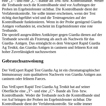
eine „T“- und eine „C“- Bande als Test- bzw. Kontrollbande. Weder
die Testbande noch die Kontrollbande sind vor Aufbringen der
Proben im Ergebnisfenster sichtbar. Die Kontrollbande dient der
Verfahrenkontrolle. Sie sollte immer erscheinen, wenn der Test
richtig durchgeführt wird und die Testreagenzien auf der
Kontrollbande funktionieren. Wenn in der Probe genügend Giardia
Antigen vorhanden ist, erscheint im Ergebnisfenster eine rote
Testbande.
Die speziell ausgewählten Antikörper gegen Giardia dienen auf der
Testbande sowohl als Fixierung als auch als Nachweis für das
Giardia- Antigen. Das ermöglicht es dem Vetexpert Rapid Giardia
Ag Testkit, das Giardia-Antigen in caninem und felinem Kot mit
hoher Zuverlässigkeit nachzuweisen
Gebrauchsanweisung
Der VetExpert Rapid Test
Giardia Ag
ist ein chromatographischer
Immunoassay zum qualitativen Nachweis von
Giardia Antigen aus
caninem oder felinem Faeces
.
Das VetExpert Rapid Test
Giardia Ag
Testkit hat auf seiner
Oberfläche eine „T“- und eine „C“- Bande als Test- bzw.
Kontrollbande. Weder die Testbande noch die Kontrollbande sind
vor Auf bringen der Proben im Ergebnisfenster sichtbar. Die
Kontrollbande dient der Verfahrenkontrolle. Sie sollte immer