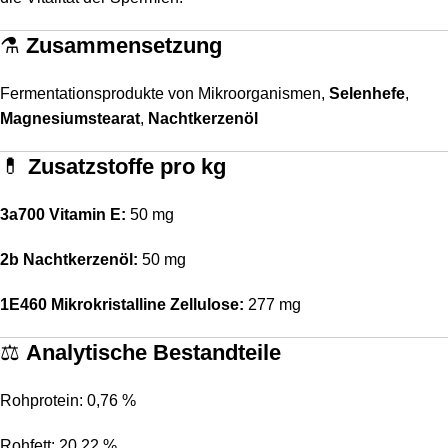
⚗️
Zusammensetzung
Fermentationsprodukte von Mikroorganismen,
Selenhefe
,
Magnesiumstearat
,
Nachtkerzenöl
💊
Zusatzstoffe pro kg
3a700 Vitamin E:
50 mg
2b Nachtkerzenöl:
50 mg
1E460 Mikrokristalline Zellulose:
277 mg
⚖️
Analytische Bestandteile
Rohprotein: 0,76 %
Rohfett: 20,22 %