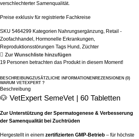
verschlechterter Samenqualität.
Preise exklusiv für registrierte Fachkreise
SKU
5464299
Kategorien
Nahrungsergänzung
,
Retail -
Zoofachhandel
,
Hormonelle Erkrankungen
,
Reproduktionsstörungen
Tags
Hund
,
Züchter
Zur Wunschliste hinzufügen
19
Personen betrachten das Produkt in diesem Moment!
BESCHREIBUNG
ZUSÄTZLICHE INFORMATIONEN
REZENSIONEN (0)
WARUM VETEXPERT ?
Beschreibung
🐶 VetExpert SemeVet | 60 Tabletten
Zur Unterstützung der Spermatogenese & Verbesserung
der Samenqualität bei Zuchtrüden
Hergestellt in einem
zertifizierten GMP-Betrieb
– für höchste