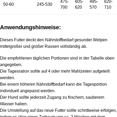
475-
605-
495-
620-
50-60
245-530
700
620
570
710
Anwendungshinweise:
Dieses Futter deckt den Nährstoffbedarf gesunder Welpen
mittelgroßer und großer Rassen vollständig ab.
Die empfohlenen täglichen Portionen sind in der Tabelle oben
angegeben.
Die Tagesration sollte auf 4 oder mehr Mahlzeiten aufgeteilt
werden.
Bei einem höheren Nährstoffbedarf kann die Tagesportion
individuell angepasst werden.
Der Hund sollte jederzeit Zugang zu frischem, sauberem
Wasser haben.
Die Umstellung auf das neue Futter sollte schrittweise erfolgen,
indem es über einen Zeitraum von ca. 2 Wochen mit dem