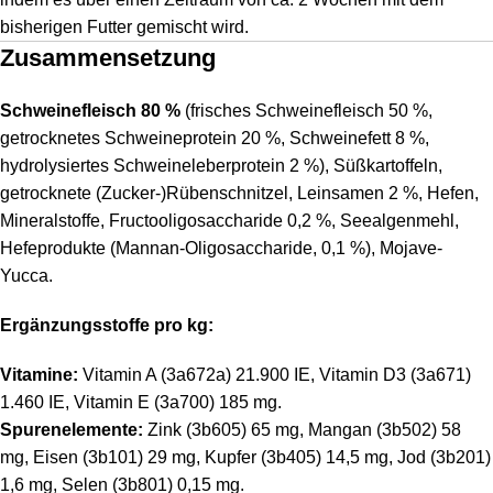
bisherigen Futter gemischt wird.
Zusammensetzung
Schweinefleisch 80 %
(frisches Schweinefleisch 50 %,
getrocknetes Schweineprotein 20 %, Schweinefett 8 %,
hydrolysiertes Schweineleberprotein 2 %), Süßkartoffeln,
getrocknete (Zucker-)Rübenschnitzel, Leinsamen 2 %, Hefen,
Mineralstoffe, Fructooligosaccharide 0,2 %, Seealgenmehl,
Hefeprodukte (Mannan-Oligosaccharide, 0,1 %), Mojave-
Yucca.
Ergänzungsstoffe pro kg:
Vitamine:
Vitamin A (3a672a) 21.900 IE, Vitamin D3 (3a671)
1.460 IE, Vitamin E (3a700) 185 mg.
Spurenelemente:
Zink (3b605) 65 mg, Mangan (3b502) 58
mg, Eisen (3b101) 29 mg, Kupfer (3b405) 14,5 mg, Jod (3b201)
1,6 mg, Selen (3b801) 0,15 mg.